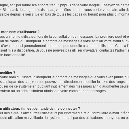
e langue, soit personne n’a encore traduit phpBB dans votre langue. Essayez de deman
. Si le pack de langue n’existe pas, vous êtes libre de vous porter volontaire afin d
sible depuis le lien situé en bas de toutes les pages du forum) pour plus d’informa
 mon nom d’utilisateur ?
ous un nom d’utilisateur lors de la consultation de messages. La première peut êtr
ou de ronds, qui indiquent le nombre de messages à votre actif ou votre statut sur
’avatar et est généralement unique ou personnelle à chaque utilisateur. C’est à l’
 sont mis à disposition. Si vous ne pouvez pas utiliser d’avatars, contactez l’admin
te fonctionnalité.
modifier ?
otre nom d’utilisateur, indiquent le nombre de messages que vous avez publié ou i
s la plupart des cas, vous ne pouvez pas directement modifier le texte des rangs du 
 abuser de ce système en publiant inutilement des messages afin d’augmenter seul
érateur ou un administrateur abaissera votre compteur de messages.
’un utilisateur, il m’est demandé de me connecter ?
er des e-mails aux autres utilisateurs par l’intermédiaire du formulaire e-mail intégré
toute utilisation malveillante du système e-mail par des utilisateurs anonymes ou 