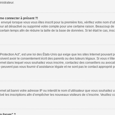
nistrateur.
 me connecter à présent ?!
 envoyé lorsque vous vous êtes inscrit pour la première fois, vérifiez votre nom d’ut
ateur ait désactivé ou supprimé votre compte pour une certaine raison. Beaucoup d
 certain temps afin de réduire la taille de la base de données. Si tel était le cas, 
otection Act”, est une loi des États-Unis qui exige que les sites Internet pouvant p
vent avoir le consentement écrit des parents ou des tuteurs légaux. Si vous n’êtes
ternet dans lequel vous souhaitez vous inscrire, contactez des conseillers ou avoca
peuvent pas vous fournir d’assistance légale et ne sont pas le contact approprié 
ternet ait banni votre adresse IP ou interdit le nom d’utilisateur que vous souhaitez ut
ivé les inscriptions afin d’empêcher les nouveaux visiteurs de s’inscrire. Veuillez c
du forum” ?