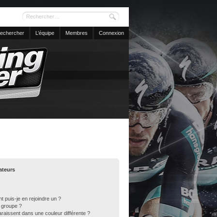
echercher
L’équipe
Membres
Connexion
sateurs
t puis-je en rejoindre un ?
 groupe ?
araissent dans une couleur différente ?