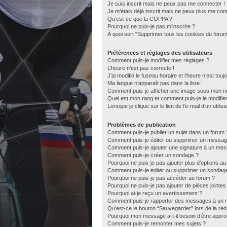
Je suis inscrit mais ne peux pas me connecter !
Je m’étais déjà inscrit mais ne peux plus me con
Qu’est-ce que la COPPA ?
Pourquoi ne puis-je pas m’inscrire ?
À quoi sert “Supprimer tous les cookies du forum
Préférences et réglages des utilisateurs
Comment puis-je modifier mes réglages ?
L’heure n’est pas correcte !
J’ai modifié le fuseau horaire et l’heure n’est tou
Ma langue n’apparaît pas dans la liste !
Comment puis-je afficher une image sous mon nom
Quel est mon rang et comment puis-je le modifie
Lorsque je clique sur le lien de l’e-mail d’un util
Problèmes de publication
Comment puis-je publier un sujet dans un forum 
Comment puis-je éditer ou supprimer un messag
Comment puis-je ajouter une signature à un me
Comment puis-je créer un sondage ?
Pourquoi ne puis-je pas ajouter plus d’options a
Comment puis-je éditer ou supprimer un sondag
Pourquoi ne puis-je pas accéder au forum ?
Pourquoi ne puis-je pas ajouter de pièces jointes
Pourquoi ai-je reçu un avertissement ?
Comment puis-je rapporter des messages à un 
Qu’est-ce le bouton “Sauvegarder” lors de la réda
Pourquoi mon message a-t-il besoin d’être appr
Comment puis-je remonter mes sujets ?