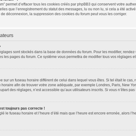
um” permet d’effacer tous les cookies créés par phpBB3 qui conservent votre authent
elles que l’enregistrement du statut des messages, lu ou non lu, si cela a été activé
de déconnexion, la suppression des cookies du forum peut vous les corriger.
sateurs
?
os réglages sont stockés dans la base de données du forum. Pour les modifier, rende
toutes les pages du forum. Ce système vous permettra de modifier tous vos réglages e
lée sur un fuseau horaire différent de celui dans lequel vous êtes. Si tel était le ca
eau horaire afin de trouver votre zone adéquate, par exemple Londres, Paris, New Yor
art des réglages, n’est accessible qu’aux utilisateurs inscrits. Si vous n’êtes pas in
’est toujours pas correcte !
glé le fuseau horaire et l’heure d’été mais que l’heure est encore erronée, alors l’h