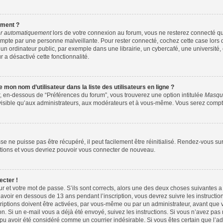
ement ?
r automatiquement
lors de votre connexion au forum, vous ne resterez connecté qu
ompte par une personne malveillante. Pour rester connecté, cochez cette case lors 
ordinateur public, par exemple dans une librairie, un cybercafé, une université, 
r a désactivé cette fonctionnalité.
mon nom d’utilisateur dans la liste des utilisateurs en ligne ?
r, en-dessous de “Préférences du forum”, vous trouverez une option intitulée
Masque
visible qu’aux administrateurs, aux modérateurs et à vous-même. Vous serez compté
e ne puisse pas être récupéré, il peut facilement être réinitialisé. Rendez-vous su
uctions et vous devriez pouvoir vous connecter de nouveau.
ecter !
ur et votre mot de passe. S’ils sont corrects, alors une des deux choses suivantes a 
avoir en dessous de 13 ans pendant l’inscription, vous devrez suivre les instructi
iptions doivent être activées, par vous-même ou par un administrateur, avant que v
ion. Si un e-mail vous a déjà été envoyé, suivez les instructions. Si vous n’avez pas
 pu avoir été considéré comme un courrier indésirable. Si vous êtes certain que l’