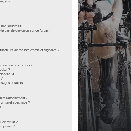
éfaut” ?
s !
on sollicités !
 la part de quelqu’un sur ce forum !
lisateurs de ma liste d’amis et d’ignorés ?
ans un ou des forums ?
ultat ?
blanche ?!
 ?
sages et sujets ?
ori et l’abonnement ?
un sujet spécifique ?
ts ?
ur ce forum ?
s jointes ?