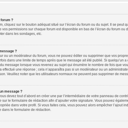
 forum ?
 cliquez sur le bouton adéquat situé sur l’écran du forum ou du sujet. Il se peut q
e vos permissions sur chaque forum est disponible en bas de l’écran du forum ou d
ter dans les sondages, etc.
 message ?
ur ou un modérateur du forum, vous ne pouvez éditer ou supprimer que vos propr
fois dans une limite de temps après que le message ait été publié. Si quelqu’un 
s du message lorsque vous revenez au sujet qui énumère le nombre de fois que vous 
 a effectué une réponse ; cela n’apparaîtra pas si un modérateur ou un administrate
aison. Veuillez noter que les utilisateurs normaux ne peuvent pas supprimer de mes
 un message ?
us devez tout d’abord en créer une par l’intermédiaire de votre panneau de contrôle
e
sur le formulaire de rédaction afin d’ajouter votre signature. Vous pouvez égalem
riée dans votre profil. Si vous faites cela, vous pouvez alors empêcher l’ajout in
e dans le formulaire de rédaction.