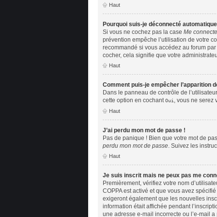
Haut
Pourquoi suis-je déconnecté automatiqu
Si vous ne cochez pas la case
Me connecte
prévention empêche l’utilisation de votre c
recommandé si vous accédez au forum par un 
cocher, cela signifie que votre administrateu
Haut
Comment puis-je empêcher l’apparition de 
Dans le panneau de contrôle de l’utilisateu
cette option en cochant
, vous ne serez 
Oui
Haut
J’ai perdu mon mot de passe !
Pas de panique ! Bien que votre mot de pass
perdu mon mot de passe
. Suivez les instr
Haut
Je suis inscrit mais ne peux pas me conn
Premièrement, vérifiez votre nom d’utilisate
COPPA est activé et que vous avez spécifié 
exigeront également que les nouvelles inscr
information était affichée pendant l’inscript
une adresse e-mail incorrecte ou l’e-mail a