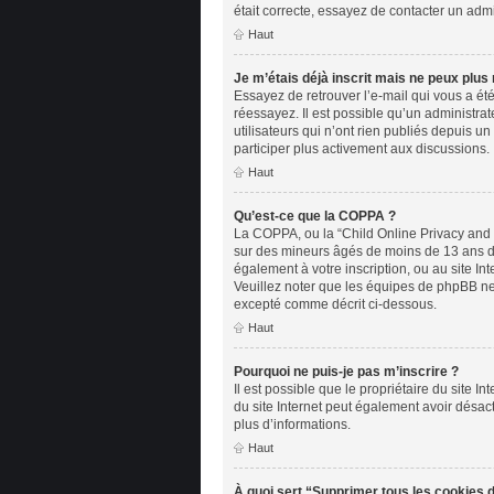
était correcte, essayez de contacter un admi
Haut
Je m’étais déjà inscrit mais ne peux plus
Essayez de retrouver l’e-mail qui vous a été
réessayez. Il est possible qu’un administr
utilisateurs qui n’ont rien publiés depuis un
participer plus activement aux discussions.
Haut
Qu’est-ce que la COPPA ?
La COPPA, ou la “Child Online Privacy and Pr
sur des mineurs âgés de moins de 13 ans doi
également à votre inscription, ou au site In
Veuillez noter que les équipes de phpBB ne 
excepté comme décrit ci-dessous.
Haut
Pourquoi ne puis-je pas m’inscrire ?
Il est possible que le propriétaire du site In
du site Internet peut également avoir désact
plus d’informations.
Haut
À quoi sert “Supprimer tous les cookies 