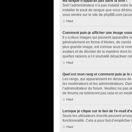
Ma langue n’apparaît pas dans la liste !
Soit l’administrateur n’a pas installé votr
installer le pack de langue que vous désirez
vous rendre sur le site de phpBB.com (acces
Haut
Comment puis-je afficher une image sous
Il y a deux images qui peuvent apparaître s
généralement en forme d’étoiles, de carrés 
plus grande image, est connue sous le nom d
avatars et de décider de la manière dont ils
quelles raisons a t-il souhaité désactiver cet
Haut
Quel est mon rang et comment puis-je le 
Les rangs, qui apparaissent en dessous de v
les modérateurs et les administrateurs. Dan
l’administrateur du forum. Veuillez ne pas
de forums ne toléreront pas cela et un mod
Haut
Lorsque je clique sur le lien de l’e-mail d
Seuls les utilisateurs inscrits peuvent envoy
fonctionnalité. Cela a pour but d’empêcher 
Haut