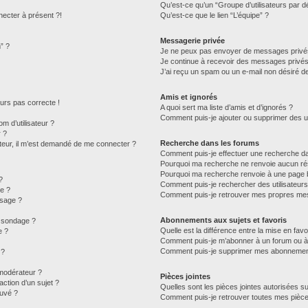
Qu’est-ce qu’un “Groupe d’utilisateurs par d
necter à présent ?!
Qu’est-ce que le lien “L’équipe” ?
Messagerie privée
” ?
Je ne peux pas envoyer de messages privé
Je continue à recevoir des messages privés n
J’ai reçu un spam ou un e-mail non désiré de
Amis et ignorés
jours pas correcte !
A quoi sert ma liste d’amis et d’ignorés ?
Comment puis-je ajouter ou supprimer des uti
 d’utilisateur ?
r ?
Recherche dans les forums
isateur, il m’est demandé de me connecter ?
Comment puis-je effectuer une recherche d
Pourquoi ma recherche ne renvoie aucun rés
Pourquoi ma recherche renvoie à une page 
?
Comment puis-je rechercher des utilisateurs
e ?
Comment puis-je retrouver mes propres mes
ssage ?
Abonnements aux sujets et favoris
u sondage ?
Quelle est la différence entre la mise en fav
e ?
Comment puis-je m’abonner à un forum ou à 
Comment puis-je supprimer mes abonnemen
 ?
modérateur ?
Pièces jointes
ction d’un sujet ?
Quelles sont les pièces jointes autorisées s
ouvé ?
Comment puis-je retrouver toutes mes pièce