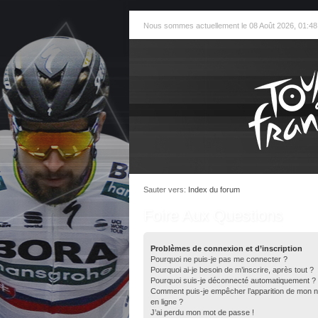
Nous sommes actuellement le 08 Août 2026, 01:48
Sauter vers:
Index du forum
Foire Aux Questions
Problèmes de connexion et d’inscription
Pourquoi ne puis-je pas me connecter ?
Pourquoi ai-je besoin de m’inscrire, après tout ?
Pourquoi suis-je déconnecté automatiquement ?
Comment puis-je empêcher l’apparition de mon nom 
en ligne ?
J’ai perdu mon mot de passe !