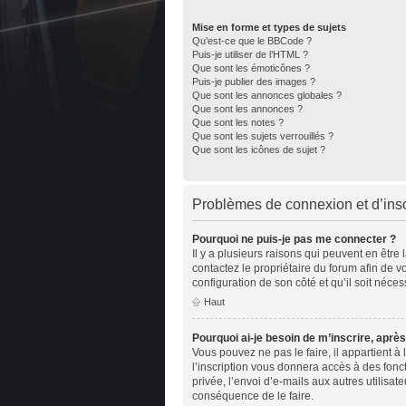
Mise en forme et types de sujets
Qu’est-ce que le BBCode ?
Puis-je utiliser de l’HTML ?
Que sont les émoticônes ?
Puis-je publier des images ?
Que sont les annonces globales ?
Que sont les annonces ?
Que sont les notes ?
Que sont les sujets verrouillés ?
Que sont les icônes de sujet ?
Problèmes de connexion et d’insc
Pourquoi ne puis-je pas me connecter ?
Il y a plusieurs raisons qui peuvent en être
contactez le propriétaire du forum afin de v
configuration de son côté et qu’il soit nécess
Haut
Pourquoi ai-je besoin de m’inscrire, après
Vous pouvez ne pas le faire, il appartient 
l’inscription vous donnera accès à des fonc
privée, l’envoi d’e-mails aux autres utilisa
conséquence de le faire.