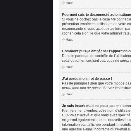
Haut
Pourquoi suis-je déconnecté automatiqu
Si vous ne cochez pas la case
Me connecte
prévention empêche l’utilisation de votre c
recommandé si vous accédez au forum par un 
cocher, cela signifie que votre administrateu
Haut
Comment puis-je empêcher l’apparition de 
Dans le panneau de contrôle de l’utilisateu
cette option en cochant
, vous ne serez 
Oui
Haut
J’ai perdu mon mot de passe !
Pas de panique ! Bien que votre mot de pass
perdu mon mot de passe
. Suivez les instr
Haut
Je suis inscrit mais ne peux pas me conn
Premièrement, vérifiez votre nom d’utilisate
COPPA est activé et que vous avez spécifié 
exigeront également que les nouvelles inscr
information était affichée pendant l’inscript
une adresse e-mail incorrecte ou l’e-mail a