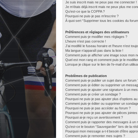
Je suis inscrit mais ne peux pas me connecter !
Je m’étais déjà inscrit mais ne peux plus me con
Qu’est-ce que la COPPA ?
Pourquoi ne puis-je pas m’inscrire ?
À quoi sert “Supprimer tous les cookies du forum
Préférences et réglages des utilisateurs
Comment puis-je modifier mes réglages ?
L’heure n’est pas correcte !
J’ai modifié le fuseau horaire et l’heure n’est tou
Ma langue n’apparaît pas dans la liste !
Comment puis-je afficher une image sous mon nom
Quel est mon rang et comment puis-je le modifie
Lorsque je clique sur le lien de l’e-mail d’un util
Problèmes de publication
Comment puis-je publier un sujet dans un forum 
Comment puis-je éditer ou supprimer un messag
Comment puis-je ajouter une signature à un me
Comment puis-je créer un sondage ?
Pourquoi ne puis-je pas ajouter plus d’options a
Comment puis-je éditer ou supprimer un sondag
Pourquoi ne puis-je pas accéder au forum ?
Pourquoi ne puis-je pas ajouter de pièces jointes
Pourquoi ai-je reçu un avertissement ?
Comment puis-je rapporter des messages à un 
Qu’est-ce le bouton “Sauvegarder” lors de la réda
Pourquoi mon message a-t-il besoin d’être appr
Comment puis-je remonter mes sujets ?