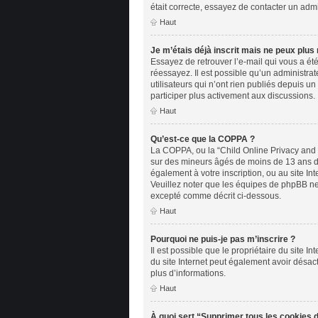
était correcte, essayez de contacter un admi
Haut
Je m’étais déjà inscrit mais ne peux plus
Essayez de retrouver l’e-mail qui vous a été
réessayez. Il est possible qu’un administr
utilisateurs qui n’ont rien publiés depuis un
participer plus activement aux discussions.
Haut
Qu’est-ce que la COPPA ?
La COPPA, ou la “Child Online Privacy and Pr
sur des mineurs âgés de moins de 13 ans doi
également à votre inscription, ou au site In
Veuillez noter que les équipes de phpBB ne 
excepté comme décrit ci-dessous.
Haut
Pourquoi ne puis-je pas m’inscrire ?
Il est possible que le propriétaire du site In
du site Internet peut également avoir désact
plus d’informations.
Haut
À quoi sert “Supprimer tous les cookies 