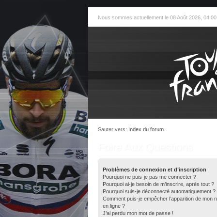
Nous sommes actuellement le 08 Août 2026, 04:00
Sauter vers:
Index du forum
Foire Aux Questions
Problèmes de connexion et d’inscription
Pourquoi ne puis-je pas me connecter ?
Pourquoi ai-je besoin de m’inscrire, après tout ?
Pourquoi suis-je déconnecté automatiquement ?
Comment puis-je empêcher l’apparition de mon nom 
en ligne ?
J’ai perdu mon mot de passe !