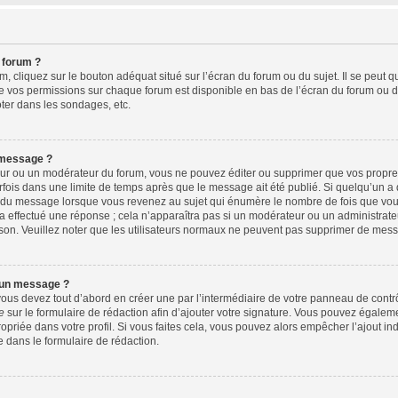
 forum ?
 cliquez sur le bouton adéquat situé sur l’écran du forum ou du sujet. Il se peut q
e vos permissions sur chaque forum est disponible en bas de l’écran du forum ou d
ter dans les sondages, etc.
 message ?
ur ou un modérateur du forum, vous ne pouvez éditer ou supprimer que vos propr
fois dans une limite de temps après que le message ait été publié. Si quelqu’un 
s du message lorsque vous revenez au sujet qui énumère le nombre de fois que vous 
 a effectué une réponse ; cela n’apparaîtra pas si un modérateur ou un administrate
aison. Veuillez noter que les utilisateurs normaux ne peuvent pas supprimer de mes
 un message ?
us devez tout d’abord en créer une par l’intermédiaire de votre panneau de contrôle
e
sur le formulaire de rédaction afin d’ajouter votre signature. Vous pouvez égalem
riée dans votre profil. Si vous faites cela, vous pouvez alors empêcher l’ajout in
e dans le formulaire de rédaction.