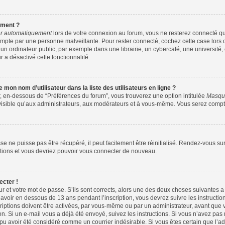
ement ?
r automatiquement
lors de votre connexion au forum, vous ne resterez connecté qu
ompte par une personne malveillante. Pour rester connecté, cochez cette case lors 
ordinateur public, par exemple dans une librairie, un cybercafé, une université, 
r a désactivé cette fonctionnalité.
mon nom d’utilisateur dans la liste des utilisateurs en ligne ?
r, en-dessous de “Préférences du forum”, vous trouverez une option intitulée
Masque
visible qu’aux administrateurs, aux modérateurs et à vous-même. Vous serez compté
e ne puisse pas être récupéré, il peut facilement être réinitialisé. Rendez-vous su
uctions et vous devriez pouvoir vous connecter de nouveau.
ecter !
ur et votre mot de passe. S’ils sont corrects, alors une des deux choses suivantes a 
avoir en dessous de 13 ans pendant l’inscription, vous devrez suivre les instructi
iptions doivent être activées, par vous-même ou par un administrateur, avant que v
ion. Si un e-mail vous a déjà été envoyé, suivez les instructions. Si vous n’avez pas
 pu avoir été considéré comme un courrier indésirable. Si vous êtes certain que l’