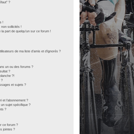
éfaut” ?
s !
on sollicités !
 la part de quelqu’un sur ce forum !
lisateurs de ma liste d’amis et d’ignorés ?
ans un ou des forums ?
ultat ?
blanche ?!
 ?
sages et sujets ?
ori et l’abonnement ?
un sujet spécifique ?
ts ?
ur ce forum ?
s jointes ?