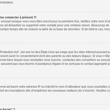
nistrateur.
 me connecter à présent ?!
 envoyé lorsque vous vous êtes inscrit pour la première fois, vérifiez votre nom d’ut
ateur ait désactivé ou supprimé votre compte pour une certaine raison. Beaucoup d
 certain temps afin de réduire la taille de la base de données. Si tel était le cas, 
otection Act”, est une loi des États-Unis qui exige que les sites Internet pouvant p
vent avoir le consentement écrit des parents ou des tuteurs légaux. Si vous n’êtes
ternet dans lequel vous souhaitez vous inscrire, contactez des conseillers ou avoca
peuvent pas vous fournir d’assistance légale et ne sont pas le contact approprié 
ternet ait banni votre adresse IP ou interdit le nom d’utilisateur que vous souhaitez ut
ivé les inscriptions afin d’empêcher les nouveaux visiteurs de s’inscrire. Veuillez c
du forum” ?