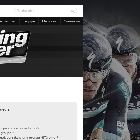
echercher
L’équipe
Membres
Connexion
sateurs
t puis-je en rejoindre un ?
 groupe ?
araissent dans une couleur différente ?