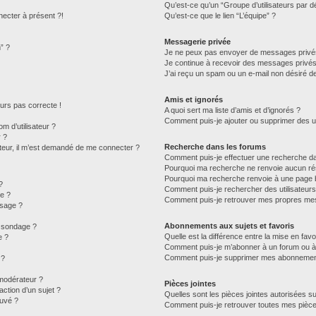
Qu’est-ce qu’un “Groupe d’utilisateurs par d
necter à présent ?!
Qu’est-ce que le lien “L’équipe” ?
Messagerie privée
” ?
Je ne peux pas envoyer de messages privé
Je continue à recevoir des messages privés n
J’ai reçu un spam ou un e-mail non désiré de
Amis et ignorés
jours pas correcte !
A quoi sert ma liste d’amis et d’ignorés ?
Comment puis-je ajouter ou supprimer des uti
 d’utilisateur ?
r ?
Recherche dans les forums
isateur, il m’est demandé de me connecter ?
Comment puis-je effectuer une recherche d
Pourquoi ma recherche ne renvoie aucun rés
Pourquoi ma recherche renvoie à une page 
?
Comment puis-je rechercher des utilisateurs
e ?
Comment puis-je retrouver mes propres mes
ssage ?
Abonnements aux sujets et favoris
u sondage ?
Quelle est la différence entre la mise en fav
e ?
Comment puis-je m’abonner à un forum ou à 
Comment puis-je supprimer mes abonnemen
 ?
modérateur ?
Pièces jointes
ction d’un sujet ?
Quelles sont les pièces jointes autorisées s
ouvé ?
Comment puis-je retrouver toutes mes pièce