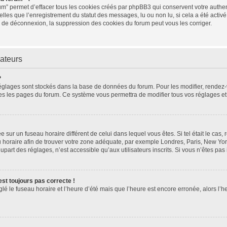
um” permet d’effacer tous les cookies créés par phpBB3 qui conservent votre authent
elles que l’enregistrement du statut des messages, lu ou non lu, si cela a été activé
de déconnexion, la suppression des cookies du forum peut vous les corriger.
sateurs
?
os réglages sont stockés dans la base de données du forum. Pour les modifier, rende
toutes les pages du forum. Ce système vous permettra de modifier tous vos réglages e
lée sur un fuseau horaire différent de celui dans lequel vous êtes. Si tel était le ca
eau horaire afin de trouver votre zone adéquate, par exemple Londres, Paris, New Yor
art des réglages, n’est accessible qu’aux utilisateurs inscrits. Si vous n’êtes pas in
’est toujours pas correcte !
glé le fuseau horaire et l’heure d’été mais que l’heure est encore erronée, alors l’h