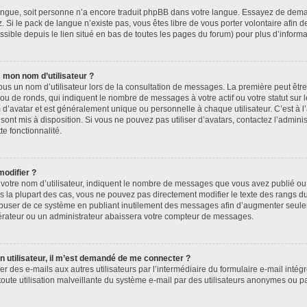
e langue, soit personne n’a encore traduit phpBB dans votre langue. Essayez de deman
. Si le pack de langue n’existe pas, vous êtes libre de vous porter volontaire afin d
sible depuis le lien situé en bas de toutes les pages du forum) pour plus d’informa
 mon nom d’utilisateur ?
ous un nom d’utilisateur lors de la consultation de messages. La première peut êtr
ou de ronds, qui indiquent le nombre de messages à votre actif ou votre statut sur
’avatar et est généralement unique ou personnelle à chaque utilisateur. C’est à l’
 sont mis à disposition. Si vous ne pouvez pas utiliser d’avatars, contactez l’admin
te fonctionnalité.
modifier ?
otre nom d’utilisateur, indiquent le nombre de messages que vous avez publié ou i
s la plupart des cas, vous ne pouvez pas directement modifier le texte des rangs du 
 abuser de ce système en publiant inutilement des messages afin d’augmenter seul
érateur ou un administrateur abaissera votre compteur de messages.
’un utilisateur, il m’est demandé de me connecter ?
er des e-mails aux autres utilisateurs par l’intermédiaire du formulaire e-mail intégré
toute utilisation malveillante du système e-mail par des utilisateurs anonymes ou 