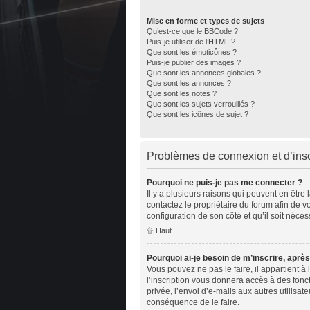
Mise en forme et types de sujets
Qu’est-ce que le BBCode ?
Puis-je utiliser de l’HTML ?
Que sont les émoticônes ?
Puis-je publier des images ?
Que sont les annonces globales ?
Que sont les annonces ?
Que sont les notes ?
Que sont les sujets verrouillés ?
Que sont les icônes de sujet ?
Problèmes de connexion et d’insc
Pourquoi ne puis-je pas me connecter ?
Il y a plusieurs raisons qui peuvent en être
contactez le propriétaire du forum afin de v
configuration de son côté et qu’il soit nécess
Haut
Pourquoi ai-je besoin de m’inscrire, après
Vous pouvez ne pas le faire, il appartient 
l’inscription vous donnera accès à des fonc
privée, l’envoi d’e-mails aux autres utilisa
conséquence de le faire.