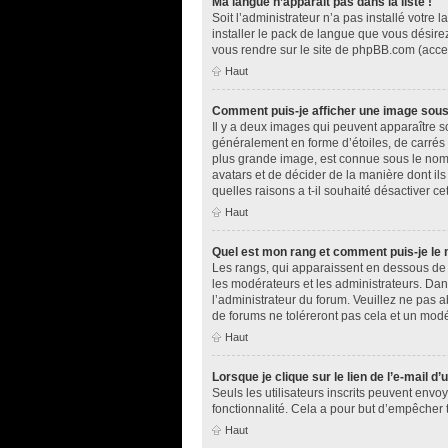
Ma langue n’apparaît pas dans la liste !
Soit l’administrateur n’a pas installé votr
installer le pack de langue que vous désirez
vous rendre sur le site de phpBB.com (acces
Haut
Comment puis-je afficher une image sous
Il y a deux images qui peuvent apparaître s
généralement en forme d’étoiles, de carrés 
plus grande image, est connue sous le nom d
avatars et de décider de la manière dont ils
quelles raisons a t-il souhaité désactiver cet
Haut
Quel est mon rang et comment puis-je le 
Les rangs, qui apparaissent en dessous de v
les modérateurs et les administrateurs. Dan
l’administrateur du forum. Veuillez ne pas
de forums ne toléreront pas cela et un mod
Haut
Lorsque je clique sur le lien de l’e-mail d
Seuls les utilisateurs inscrits peuvent envoy
fonctionnalité. Cela a pour but d’empêcher 
Haut