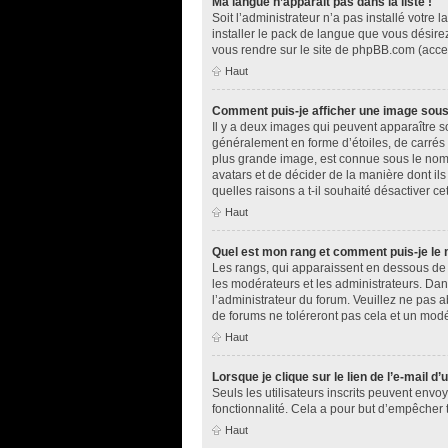
Ma langue n’apparaît pas dans la liste !
Soit l’administrateur n’a pas installé votr
installer le pack de langue que vous désirez
vous rendre sur le site de phpBB.com (acces
Haut
Comment puis-je afficher une image sous
Il y a deux images qui peuvent apparaître s
généralement en forme d’étoiles, de carrés 
plus grande image, est connue sous le nom d
avatars et de décider de la manière dont ils
quelles raisons a t-il souhaité désactiver cet
Haut
Quel est mon rang et comment puis-je le 
Les rangs, qui apparaissent en dessous de v
les modérateurs et les administrateurs. Dan
l’administrateur du forum. Veuillez ne pas
de forums ne toléreront pas cela et un mod
Haut
Lorsque je clique sur le lien de l’e-mail d
Seuls les utilisateurs inscrits peuvent envoy
fonctionnalité. Cela a pour but d’empêcher 
Haut