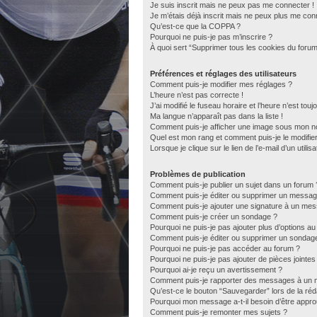
Je suis inscrit mais ne peux pas me connecter !
Je m’étais déjà inscrit mais ne peux plus me con
Qu’est-ce que la COPPA ?
Pourquoi ne puis-je pas m’inscrire ?
À quoi sert “Supprimer tous les cookies du forum
Préférences et réglages des utilisateurs
Comment puis-je modifier mes réglages ?
L’heure n’est pas correcte !
J’ai modifié le fuseau horaire et l’heure n’est tou
Ma langue n’apparaît pas dans la liste !
Comment puis-je afficher une image sous mon nom
Quel est mon rang et comment puis-je le modifie
Lorsque je clique sur le lien de l’e-mail d’un util
Problèmes de publication
Comment puis-je publier un sujet dans un forum 
Comment puis-je éditer ou supprimer un messag
Comment puis-je ajouter une signature à un me
Comment puis-je créer un sondage ?
Pourquoi ne puis-je pas ajouter plus d’options a
Comment puis-je éditer ou supprimer un sondag
Pourquoi ne puis-je pas accéder au forum ?
Pourquoi ne puis-je pas ajouter de pièces jointes
Pourquoi ai-je reçu un avertissement ?
Comment puis-je rapporter des messages à un 
Qu’est-ce le bouton “Sauvegarder” lors de la réda
Pourquoi mon message a-t-il besoin d’être appr
Comment puis-je remonter mes sujets ?