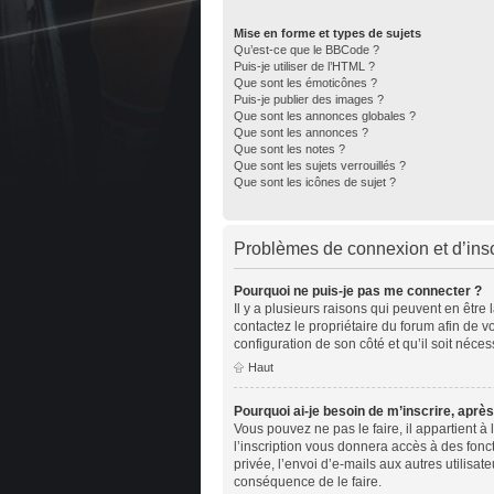
Mise en forme et types de sujets
Qu’est-ce que le BBCode ?
Puis-je utiliser de l’HTML ?
Que sont les émoticônes ?
Puis-je publier des images ?
Que sont les annonces globales ?
Que sont les annonces ?
Que sont les notes ?
Que sont les sujets verrouillés ?
Que sont les icônes de sujet ?
Problèmes de connexion et d’insc
Pourquoi ne puis-je pas me connecter ?
Il y a plusieurs raisons qui peuvent en être
contactez le propriétaire du forum afin de v
configuration de son côté et qu’il soit nécess
Haut
Pourquoi ai-je besoin de m’inscrire, après
Vous pouvez ne pas le faire, il appartient 
l’inscription vous donnera accès à des fonc
privée, l’envoi d’e-mails aux autres utilisa
conséquence de le faire.