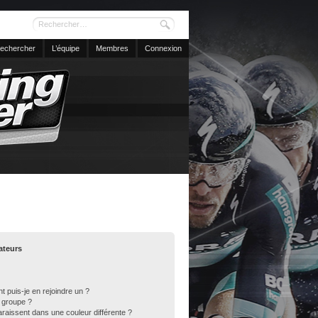
echercher
L’équipe
Membres
Connexion
sateurs
t puis-je en rejoindre un ?
 groupe ?
araissent dans une couleur différente ?