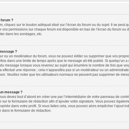
 forum ?
 cliquez sur le bouton adéquat situé sur l’écran du forum ou du sujet. Il se peut q
e vos permissions sur chaque forum est disponible en bas de l’écran du forum ou d
ter dans les sondages, etc.
 message ?
ur ou un modérateur du forum, vous ne pouvez éditer ou supprimer que vos propr
fois dans une limite de temps après que le message ait été publié. Si quelqu’un 
s du message lorsque vous revenez au sujet qui énumère le nombre de fois que vous 
 a effectué une réponse ; cela n’apparaîtra pas si un modérateur ou un administrate
aison. Veuillez noter que les utilisateurs normaux ne peuvent pas supprimer de mes
 un message ?
us devez tout d’abord en créer une par l’intermédiaire de votre panneau de contrôle
e
sur le formulaire de rédaction afin d’ajouter votre signature. Vous pouvez égalem
riée dans votre profil. Si vous faites cela, vous pouvez alors empêcher l’ajout in
e dans le formulaire de rédaction.