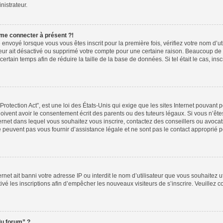
nistrateur.
 me connecter à présent ?!
 envoyé lorsque vous vous êtes inscrit pour la première fois, vérifiez votre nom d’ut
ateur ait désactivé ou supprimé votre compte pour une certaine raison. Beaucoup d
 certain temps afin de réduire la taille de la base de données. Si tel était le cas, 
otection Act”, est une loi des États-Unis qui exige que les sites Internet pouvant p
vent avoir le consentement écrit des parents ou des tuteurs légaux. Si vous n’êtes
ternet dans lequel vous souhaitez vous inscrire, contactez des conseillers ou avoca
peuvent pas vous fournir d’assistance légale et ne sont pas le contact approprié 
ternet ait banni votre adresse IP ou interdit le nom d’utilisateur que vous souhaitez ut
ivé les inscriptions afin d’empêcher les nouveaux visiteurs de s’inscrire. Veuillez c
du forum” ?