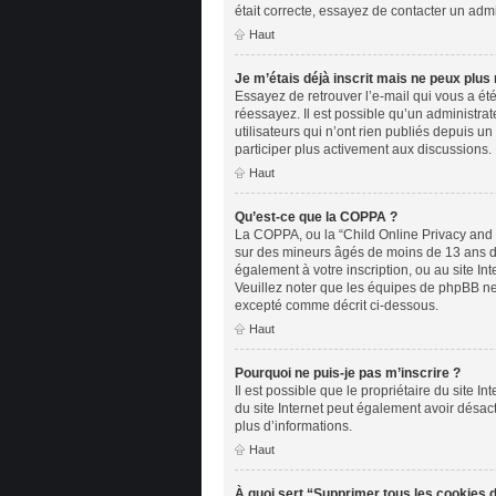
était correcte, essayez de contacter un admi
Haut
Je m’étais déjà inscrit mais ne peux plus
Essayez de retrouver l’e-mail qui vous a été
réessayez. Il est possible qu’un administr
utilisateurs qui n’ont rien publiés depuis un
participer plus activement aux discussions.
Haut
Qu’est-ce que la COPPA ?
La COPPA, ou la “Child Online Privacy and Pr
sur des mineurs âgés de moins de 13 ans doi
également à votre inscription, ou au site In
Veuillez noter que les équipes de phpBB ne 
excepté comme décrit ci-dessous.
Haut
Pourquoi ne puis-je pas m’inscrire ?
Il est possible que le propriétaire du site In
du site Internet peut également avoir désact
plus d’informations.
Haut
À quoi sert “Supprimer tous les cookies 