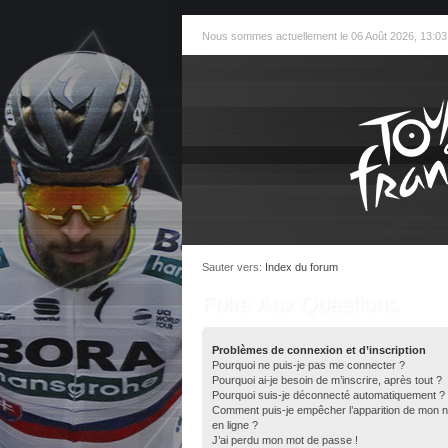
Nous sommes actuellement le 06 Août 2026, 13:03
Sauter vers:
Index du forum
Foire Aux Questions
Problèmes de connexion et d’inscription
Pourquoi ne puis-je pas me connecter ?
Pourquoi ai-je besoin de m’inscrire, après tout ?
Pourquoi suis-je déconnecté automatiquement ?
Comment puis-je empêcher l’apparition de mon nom 
en ligne ?
J’ai perdu mon mot de passe !