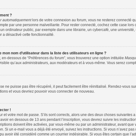
ement ?
r automatiquement
lors de votre connexion au forum, vous ne resterez connecté qu
ompte par une personne malveillante. Pour rester connecté, cochez cette case lors 
ordinateur public, par exemple dans une librairie, un cybercafé, une université, 
r a désactivé cette fonctionnalité.
mon nom d’utilisateur dans la liste des utilisateurs en ligne ?
r, en-dessous de “Préférences du forum”, vous trouverez une option intitulée
Masque
visible qu’aux administrateurs, aux modérateurs et à vous-même. Vous serez compté
e ne puisse pas être récupéré, il peut facilement être réinitialisé. Rendez-vous su
uctions et vous devriez pouvoir vous connecter de nouveau.
ecter !
ur et votre mot de passe. S’ils sont corrects, alors une des deux choses suivantes a 
avoir en dessous de 13 ans pendant l’inscription, vous devrez suivre les instructi
iptions doivent être activées, par vous-même ou par un administrateur, avant que v
ion. Si un e-mail vous a déjà été envoyé, suivez les instructions. Si vous n’avez pas
 pu avoir été considéré comme un courrier indésirable. Si vous êtes certain que l’