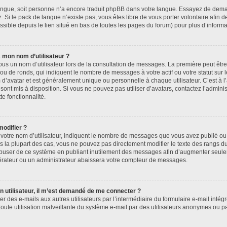
e langue, soit personne n’a encore traduit phpBB dans votre langue. Essayez de deman
. Si le pack de langue n’existe pas, vous êtes libre de vous porter volontaire afin d
sible depuis le lien situé en bas de toutes les pages du forum) pour plus d’informa
 mon nom d’utilisateur ?
ous un nom d’utilisateur lors de la consultation de messages. La première peut êtr
ou de ronds, qui indiquent le nombre de messages à votre actif ou votre statut sur
’avatar et est généralement unique ou personnelle à chaque utilisateur. C’est à l’
 sont mis à disposition. Si vous ne pouvez pas utiliser d’avatars, contactez l’admin
te fonctionnalité.
modifier ?
otre nom d’utilisateur, indiquent le nombre de messages que vous avez publié ou i
s la plupart des cas, vous ne pouvez pas directement modifier le texte des rangs du 
 abuser de ce système en publiant inutilement des messages afin d’augmenter seul
érateur ou un administrateur abaissera votre compteur de messages.
’un utilisateur, il m’est demandé de me connecter ?
er des e-mails aux autres utilisateurs par l’intermédiaire du formulaire e-mail intégré
toute utilisation malveillante du système e-mail par des utilisateurs anonymes ou 