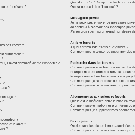
Qu’est-ce qu’un “Groupe d’utilisateurs par d
necter à présent ?!
Qu’est-ce que le lien “L’équipe” ?
Messagerie privée
” ?
Je ne peux pas envoyer de messages privé
Je continue à recevoir des messages privés n
J’ai reçu un spam ou un e-mail non désiré de
Amis et ignorés
jours pas correcte !
A quoi sert ma liste d’amis et d’ignorés ?
Comment puis-je ajouter ou supprimer des uti
 d’utilisateur ?
r ?
Recherche dans les forums
isateur, il m’est demandé de me connecter ?
Comment puis-je effectuer une recherche d
Pourquoi ma recherche ne renvoie aucun rés
Pourquoi ma recherche renvoie à une page 
?
Comment puis-je rechercher des utilisateurs
e ?
Comment puis-je retrouver mes propres mes
ssage ?
Abonnements aux sujets et favoris
u sondage ?
Quelle est la différence entre la mise en fav
e ?
Comment puis-je m’abonner à un forum ou à 
Comment puis-je supprimer mes abonnemen
 ?
modérateur ?
Pièces jointes
ction d’un sujet ?
Quelles sont les pièces jointes autorisées s
ouvé ?
Comment puis-je retrouver toutes mes pièce