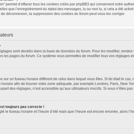
um” permet d’effacer tous les cookies créés par phpBB3 qui conservent votre authent
elles que l’enregistrement du statut des messages, lu ou non lu, si cela a été activé
de déconnexion, la suppression des cookies du forum peut vous les corriger.
sateurs
?
os réglages sont stockés dans la base de données du forum. Pour les modifier, rende
toutes les pages du forum. Ce système vous permettra de modifier tous vos réglages e
lée sur un fuseau horaire différent de celui dans lequel vous êtes. Si tel était le ca
eau horaire afin de trouver votre zone adéquate, par exemple Londres, Paris, New Yor
art des réglages, n’est accessible qu’aux utilisateurs inscrits. Si vous n’êtes pas in
’est toujours pas correcte !
glé le fuseau horaire et l’heure d’été mais que l’heure est encore erronée, alors l’h