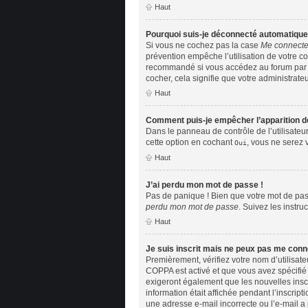
Haut
Pourquoi suis-je déconnecté automatiqu
Si vous ne cochez pas la case
Me connecte
prévention empêche l’utilisation de votre c
recommandé si vous accédez au forum par un 
cocher, cela signifie que votre administrateu
Haut
Comment puis-je empêcher l’apparition de 
Dans le panneau de contrôle de l’utilisateu
cette option en cochant
, vous ne serez 
Oui
Haut
J’ai perdu mon mot de passe !
Pas de panique ! Bien que votre mot de pass
perdu mon mot de passe
. Suivez les instr
Haut
Je suis inscrit mais ne peux pas me conn
Premièrement, vérifiez votre nom d’utilisate
COPPA est activé et que vous avez spécifié 
exigeront également que les nouvelles inscr
information était affichée pendant l’inscript
une adresse e-mail incorrecte ou l’e-mail a