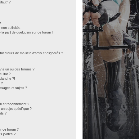
éfaut” ?
s !
on sollicités !
 la part de quelqu’un sur ce forum !
lisateurs de ma liste d’amis et d’ignorés ?
ans un ou des forums ?
ultat ?
blanche ?!
 ?
sages et sujets ?
ori et l’abonnement ?
un sujet spécifique ?
ts ?
ur ce forum ?
s jointes ?