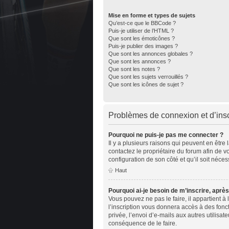
Mise en forme et types de sujets
Qu’est-ce que le BBCode ?
Puis-je utiliser de l’HTML ?
Que sont les émoticônes ?
Puis-je publier des images ?
Que sont les annonces globales ?
Que sont les annonces ?
Que sont les notes ?
Que sont les sujets verrouillés ?
Que sont les icônes de sujet ?
Problèmes de connexion et d’insc
Pourquoi ne puis-je pas me connecter ?
Il y a plusieurs raisons qui peuvent en être
contactez le propriétaire du forum afin de v
configuration de son côté et qu’il soit nécess
Haut
Pourquoi ai-je besoin de m’inscrire, après
Vous pouvez ne pas le faire, il appartient 
l’inscription vous donnera accès à des fonc
privée, l’envoi d’e-mails aux autres utilisa
conséquence de le faire.