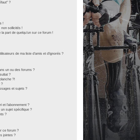
éfaut” ?
s !
on sollicités !
 la part de quelqu’un sur ce forum !
lisateurs de ma liste d’amis et d’ignorés ?
ans un ou des forums ?
ultat ?
blanche ?!
 ?
sages et sujets ?
ori et l’abonnement ?
un sujet spécifique ?
ts ?
ur ce forum ?
s jointes ?