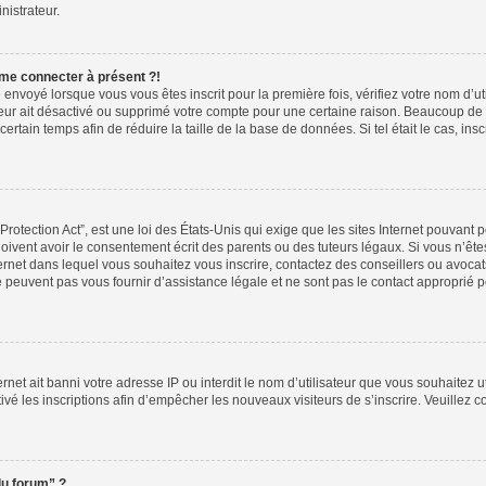
nistrateur.
 me connecter à présent ?!
 envoyé lorsque vous vous êtes inscrit pour la première fois, vérifiez votre nom d’ut
ateur ait désactivé ou supprimé votre compte pour une certaine raison. Beaucoup d
 certain temps afin de réduire la taille de la base de données. Si tel était le cas, 
otection Act”, est une loi des États-Unis qui exige que les sites Internet pouvant p
vent avoir le consentement écrit des parents ou des tuteurs légaux. Si vous n’êtes
ternet dans lequel vous souhaitez vous inscrire, contactez des conseillers ou avoca
peuvent pas vous fournir d’assistance légale et ne sont pas le contact approprié 
ternet ait banni votre adresse IP ou interdit le nom d’utilisateur que vous souhaitez ut
ivé les inscriptions afin d’empêcher les nouveaux visiteurs de s’inscrire. Veuillez c
du forum” ?