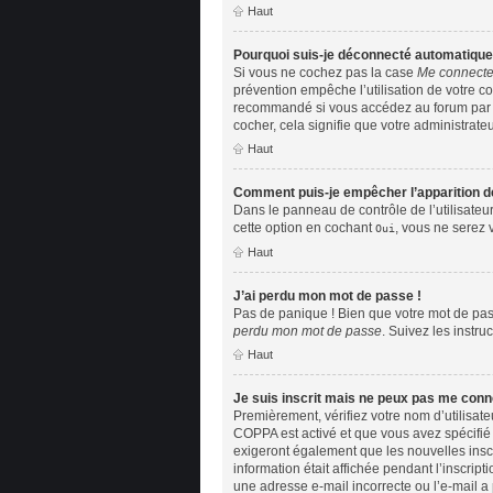
Haut
Pourquoi suis-je déconnecté automatiqu
Si vous ne cochez pas la case
Me connecte
prévention empêche l’utilisation de votre c
recommandé si vous accédez au forum par un 
cocher, cela signifie que votre administrateu
Haut
Comment puis-je empêcher l’apparition de 
Dans le panneau de contrôle de l’utilisateu
cette option en cochant
, vous ne serez 
Oui
Haut
J’ai perdu mon mot de passe !
Pas de panique ! Bien que votre mot de pass
perdu mon mot de passe
. Suivez les instr
Haut
Je suis inscrit mais ne peux pas me conn
Premièrement, vérifiez votre nom d’utilisate
COPPA est activé et que vous avez spécifié 
exigeront également que les nouvelles inscr
information était affichée pendant l’inscript
une adresse e-mail incorrecte ou l’e-mail a