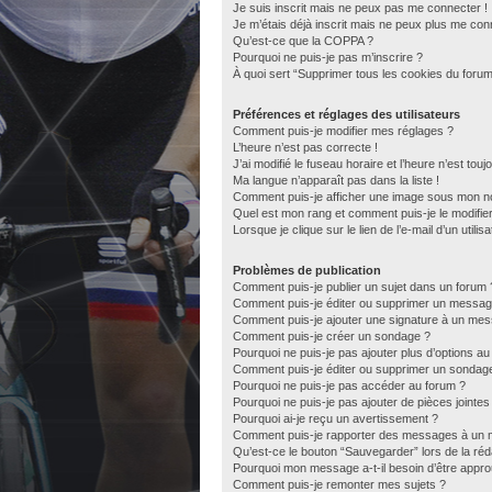
Je suis inscrit mais ne peux pas me connecter !
Je m’étais déjà inscrit mais ne peux plus me con
Qu’est-ce que la COPPA ?
Pourquoi ne puis-je pas m’inscrire ?
À quoi sert “Supprimer tous les cookies du forum
Préférences et réglages des utilisateurs
Comment puis-je modifier mes réglages ?
L’heure n’est pas correcte !
J’ai modifié le fuseau horaire et l’heure n’est tou
Ma langue n’apparaît pas dans la liste !
Comment puis-je afficher une image sous mon nom
Quel est mon rang et comment puis-je le modifie
Lorsque je clique sur le lien de l’e-mail d’un util
Problèmes de publication
Comment puis-je publier un sujet dans un forum 
Comment puis-je éditer ou supprimer un messag
Comment puis-je ajouter une signature à un me
Comment puis-je créer un sondage ?
Pourquoi ne puis-je pas ajouter plus d’options a
Comment puis-je éditer ou supprimer un sondag
Pourquoi ne puis-je pas accéder au forum ?
Pourquoi ne puis-je pas ajouter de pièces jointes
Pourquoi ai-je reçu un avertissement ?
Comment puis-je rapporter des messages à un 
Qu’est-ce le bouton “Sauvegarder” lors de la réda
Pourquoi mon message a-t-il besoin d’être appr
Comment puis-je remonter mes sujets ?