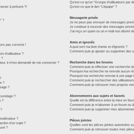
Qu’est-ce qu’un “Groupe d’utilisateurs par d
necter à présent ?!
Qu’est-ce que le lien “L’équipe” ?
Messagerie privée
” ?
Je ne peux pas envoyer de messages privé
Je continue à recevoir des messages privés n
J’ai reçu un spam ou un e-mail non désiré de
Amis et ignorés
jours pas correcte !
A quoi sert ma liste d’amis et d’ignorés ?
Comment puis-je ajouter ou supprimer des uti
 d’utilisateur ?
r ?
Recherche dans les forums
isateur, il m’est demandé de me connecter ?
Comment puis-je effectuer une recherche d
Pourquoi ma recherche ne renvoie aucun rés
Pourquoi ma recherche renvoie à une page 
?
Comment puis-je rechercher des utilisateurs
e ?
Comment puis-je retrouver mes propres mes
ssage ?
Abonnements aux sujets et favoris
u sondage ?
Quelle est la différence entre la mise en fav
e ?
Comment puis-je m’abonner à un forum ou à 
Comment puis-je supprimer mes abonnemen
 ?
modérateur ?
Pièces jointes
ction d’un sujet ?
Quelles sont les pièces jointes autorisées s
ouvé ?
Comment puis-je retrouver toutes mes pièce