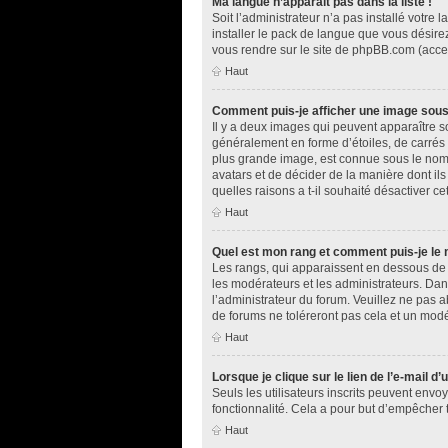
Ma langue n’apparaît pas dans la liste !
Soit l’administrateur n’a pas installé votr
installer le pack de langue que vous désirez
vous rendre sur le site de phpBB.com (acces
Haut
Comment puis-je afficher une image sous
Il y a deux images qui peuvent apparaître s
généralement en forme d’étoiles, de carrés 
plus grande image, est connue sous le nom d
avatars et de décider de la manière dont ils
quelles raisons a t-il souhaité désactiver cet
Haut
Quel est mon rang et comment puis-je le 
Les rangs, qui apparaissent en dessous de v
les modérateurs et les administrateurs. Dan
l’administrateur du forum. Veuillez ne pas
de forums ne toléreront pas cela et un mod
Haut
Lorsque je clique sur le lien de l’e-mail d
Seuls les utilisateurs inscrits peuvent envoy
fonctionnalité. Cela a pour but d’empêcher 
Haut