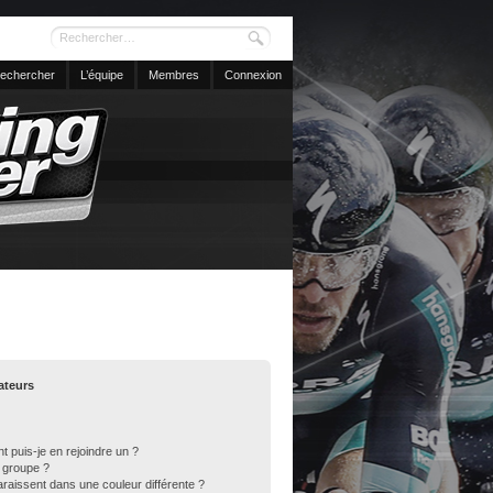
echercher
L’équipe
Membres
Connexion
sateurs
t puis-je en rejoindre un ?
 groupe ?
araissent dans une couleur différente ?