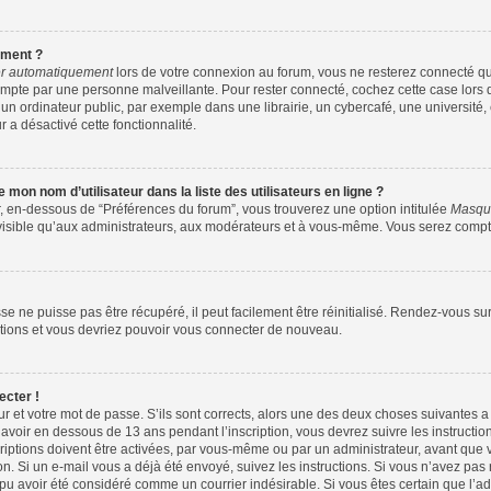
ement ?
r automatiquement
lors de votre connexion au forum, vous ne resterez connecté qu
ompte par une personne malveillante. Pour rester connecté, cochez cette case lors 
ordinateur public, par exemple dans une librairie, un cybercafé, une université, 
r a désactivé cette fonctionnalité.
mon nom d’utilisateur dans la liste des utilisateurs en ligne ?
r, en-dessous de “Préférences du forum”, vous trouverez une option intitulée
Masque
visible qu’aux administrateurs, aux modérateurs et à vous-même. Vous serez compté
e ne puisse pas être récupéré, il peut facilement être réinitialisé. Rendez-vous su
uctions et vous devriez pouvoir vous connecter de nouveau.
ecter !
ur et votre mot de passe. S’ils sont corrects, alors une des deux choses suivantes a 
avoir en dessous de 13 ans pendant l’inscription, vous devrez suivre les instructi
iptions doivent être activées, par vous-même ou par un administrateur, avant que v
ion. Si un e-mail vous a déjà été envoyé, suivez les instructions. Si vous n’avez pas
 pu avoir été considéré comme un courrier indésirable. Si vous êtes certain que l’