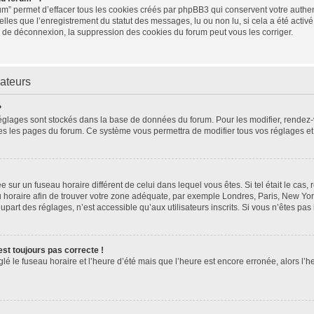
um” permet d’effacer tous les cookies créés par phpBB3 qui conservent votre authent
elles que l’enregistrement du statut des messages, lu ou non lu, si cela a été activé
de déconnexion, la suppression des cookies du forum peut vous les corriger.
sateurs
?
os réglages sont stockés dans la base de données du forum. Pour les modifier, rende
toutes les pages du forum. Ce système vous permettra de modifier tous vos réglages e
lée sur un fuseau horaire différent de celui dans lequel vous êtes. Si tel était le ca
eau horaire afin de trouver votre zone adéquate, par exemple Londres, Paris, New Yor
art des réglages, n’est accessible qu’aux utilisateurs inscrits. Si vous n’êtes pas in
’est toujours pas correcte !
glé le fuseau horaire et l’heure d’été mais que l’heure est encore erronée, alors l’h