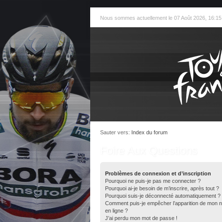
Nous sommes actuellement le 07 Août 2026, 16:15
Sauter vers:
Index du forum
Foire Aux Questions
Problèmes de connexion et d’inscription
Pourquoi ne puis-je pas me connecter ?
Pourquoi ai-je besoin de m’inscrire, après tout ?
Pourquoi suis-je déconnecté automatiquement ?
Comment puis-je empêcher l’apparition de mon nom 
en ligne ?
J’ai perdu mon mot de passe !