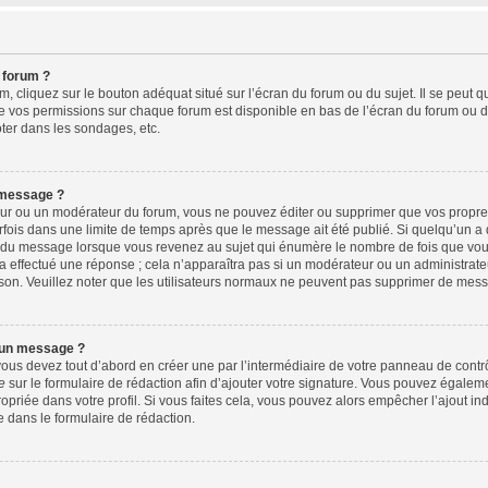
 forum ?
 cliquez sur le bouton adéquat situé sur l’écran du forum ou du sujet. Il se peut q
e vos permissions sur chaque forum est disponible en bas de l’écran du forum ou d
ter dans les sondages, etc.
 message ?
ur ou un modérateur du forum, vous ne pouvez éditer ou supprimer que vos propr
fois dans une limite de temps après que le message ait été publié. Si quelqu’un 
s du message lorsque vous revenez au sujet qui énumère le nombre de fois que vous 
 a effectué une réponse ; cela n’apparaîtra pas si un modérateur ou un administrate
aison. Veuillez noter que les utilisateurs normaux ne peuvent pas supprimer de mes
 un message ?
us devez tout d’abord en créer une par l’intermédiaire de votre panneau de contrôle
e
sur le formulaire de rédaction afin d’ajouter votre signature. Vous pouvez égalem
riée dans votre profil. Si vous faites cela, vous pouvez alors empêcher l’ajout in
e dans le formulaire de rédaction.