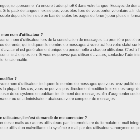
e langue, soit personne n’a encore traduit phpBB dans votre langue. Essayez de deman
. Si le pack de langue n’existe pas, vous êtes libre de vous porter volontaire afin d
sible depuis le lien situé en bas de toutes les pages du forum) pour plus d’informa
 mon nom d’utilisateur ?
ous un nom d’utilisateur lors de la consultation de messages. La première peut êtr
ou de ronds, qui indiquent le nombre de messages à votre actif ou votre statut sur
’avatar et est généralement unique ou personnelle à chaque utilisateur. C’est à l’
 sont mis à disposition. Si vous ne pouvez pas utiliser d’avatars, contactez l’admin
te fonctionnalité.
modifier ?
otre nom d’utilisateur, indiquent le nombre de messages que vous avez publié ou i
s la plupart des cas, vous ne pouvez pas directement modifier le texte des rangs du 
 abuser de ce système en publiant inutilement des messages afin d’augmenter seul
érateur ou un administrateur abaissera votre compteur de messages.
’un utilisateur, il m’est demandé de me connecter ?
er des e-mails aux autres utilisateurs par l’intermédiaire du formulaire e-mail intégré
toute utilisation malveillante du système e-mail par des utilisateurs anonymes ou 