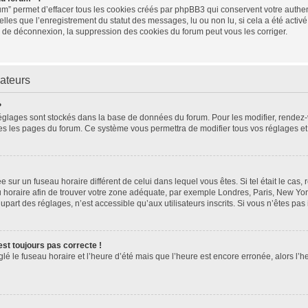
um” permet d’effacer tous les cookies créés par phpBB3 qui conservent votre authent
elles que l’enregistrement du statut des messages, lu ou non lu, si cela a été activé
de déconnexion, la suppression des cookies du forum peut vous les corriger.
sateurs
?
os réglages sont stockés dans la base de données du forum. Pour les modifier, rende
toutes les pages du forum. Ce système vous permettra de modifier tous vos réglages e
lée sur un fuseau horaire différent de celui dans lequel vous êtes. Si tel était le ca
eau horaire afin de trouver votre zone adéquate, par exemple Londres, Paris, New Yor
art des réglages, n’est accessible qu’aux utilisateurs inscrits. Si vous n’êtes pas in
’est toujours pas correcte !
glé le fuseau horaire et l’heure d’été mais que l’heure est encore erronée, alors l’h