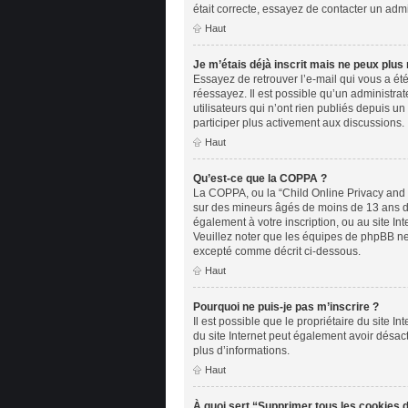
était correcte, essayez de contacter un admi
Haut
Je m’étais déjà inscrit mais ne peux plus
Essayez de retrouver l’e-mail qui vous a été
réessayez. Il est possible qu’un administr
utilisateurs qui n’ont rien publiés depuis un
participer plus activement aux discussions.
Haut
Qu’est-ce que la COPPA ?
La COPPA, ou la “Child Online Privacy and Pr
sur des mineurs âgés de moins de 13 ans doi
également à votre inscription, ou au site In
Veuillez noter que les équipes de phpBB ne 
excepté comme décrit ci-dessous.
Haut
Pourquoi ne puis-je pas m’inscrire ?
Il est possible que le propriétaire du site In
du site Internet peut également avoir désact
plus d’informations.
Haut
À quoi sert “Supprimer tous les cookies 