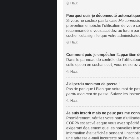
Haut
Pourquoi suis-je déconnecté automatiqu
Si vous ne cochez pas la case
Me connecte
prévention empêche l’utilisation de votre c
recommandé si vous accédez au forum par un 
cocher, cela signifie que votre administrateu
Haut
Comment puis-je empêcher l’apparition de 
Dans le panneau de contrôle de l’utilisateu
cette option en cochant
, vous ne serez 
Oui
Haut
J’ai perdu mon mot de passe !
Pas de panique ! Bien que votre mot de pass
perdu mon mot de passe
. Suivez les instr
Haut
Je suis inscrit mais ne peux pas me conn
Premièrement, vérifiez votre nom d’utilisate
COPPA est activé et que vous avez spécifié 
exigeront également que les nouvelles inscr
information était affichée pendant l’inscript
une adresse e-mail incorrecte ou l’e-mail a