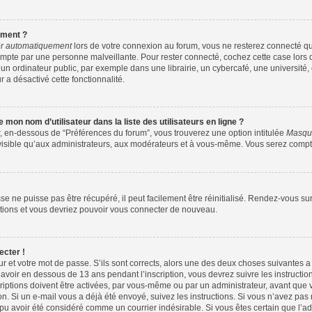
ement ?
r automatiquement
lors de votre connexion au forum, vous ne resterez connecté qu
ompte par une personne malveillante. Pour rester connecté, cochez cette case lors 
ordinateur public, par exemple dans une librairie, un cybercafé, une université, 
r a désactivé cette fonctionnalité.
mon nom d’utilisateur dans la liste des utilisateurs en ligne ?
r, en-dessous de “Préférences du forum”, vous trouverez une option intitulée
Masque
visible qu’aux administrateurs, aux modérateurs et à vous-même. Vous serez compté
e ne puisse pas être récupéré, il peut facilement être réinitialisé. Rendez-vous su
uctions et vous devriez pouvoir vous connecter de nouveau.
ecter !
ur et votre mot de passe. S’ils sont corrects, alors une des deux choses suivantes a 
avoir en dessous de 13 ans pendant l’inscription, vous devrez suivre les instructi
iptions doivent être activées, par vous-même ou par un administrateur, avant que v
ion. Si un e-mail vous a déjà été envoyé, suivez les instructions. Si vous n’avez pas
 pu avoir été considéré comme un courrier indésirable. Si vous êtes certain que l’