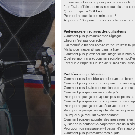
Je suis inscrit mais ne peux pas me connecter !
Je m’étais déjà inscrit mais ne peux plus me con
Qu’est-ce que la COPPA ?
Pourquoi ne puis-je pas m’inscrire ?
À quoi sert “Supprimer tous les cookies du forum
Préférences et réglages des utilisateurs
Comment puis-je modifier mes réglages ?
L’heure n’est pas correcte !
J’ai modifié le fuseau horaire et l’heure n’est tou
Ma langue n’apparaît pas dans la liste !
Comment puis-je afficher une image sous mon nom
Quel est mon rang et comment puis-je le modifie
Lorsque je clique sur le lien de l’e-mail d’un util
Problèmes de publication
Comment puis-je publier un sujet dans un forum 
Comment puis-je éditer ou supprimer un messag
Comment puis-je ajouter une signature à un me
Comment puis-je créer un sondage ?
Pourquoi ne puis-je pas ajouter plus d’options a
Comment puis-je éditer ou supprimer un sondag
Pourquoi ne puis-je pas accéder au forum ?
Pourquoi ne puis-je pas ajouter de pièces jointes
Pourquoi ai-je reçu un avertissement ?
Comment puis-je rapporter des messages à un 
Qu’est-ce le bouton “Sauvegarder” lors de la réda
Pourquoi mon message a-t-il besoin d’être appr
Comment puis-je remonter mes sujets ?