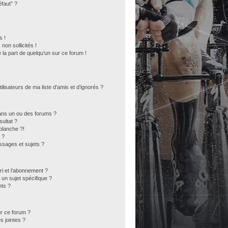
éfaut” ?
s !
on sollicités !
 la part de quelqu’un sur ce forum !
lisateurs de ma liste d’amis et d’ignorés ?
ans un ou des forums ?
ultat ?
blanche ?!
 ?
sages et sujets ?
ori et l’abonnement ?
un sujet spécifique ?
ts ?
ur ce forum ?
s jointes ?