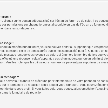
 forum ?
 cliquez sur le bouton adéquat situé sur l’écran du forum ou du sujet. Il se peut q
e vos permissions sur chaque forum est disponible en bas de l’écran du forum ou d
ter dans les sondages, etc.
 message ?
ur ou un modérateur du forum, vous ne pouvez éditer ou supprimer que vos propr
fois dans une limite de temps après que le message ait été publié. Si quelqu’un 
s du message lorsque vous revenez au sujet qui énumère le nombre de fois que vous 
 a effectué une réponse ; cela n’apparaîtra pas si un modérateur ou un administrate
aison. Veuillez noter que les utilisateurs normaux ne peuvent pas supprimer de mes
 un message ?
us devez tout d’abord en créer une par l’intermédiaire de votre panneau de contrôle
e
sur le formulaire de rédaction afin d’ajouter votre signature. Vous pouvez égalem
riée dans votre profil. Si vous faites cela, vous pouvez alors empêcher l’ajout in
e dans le formulaire de rédaction.