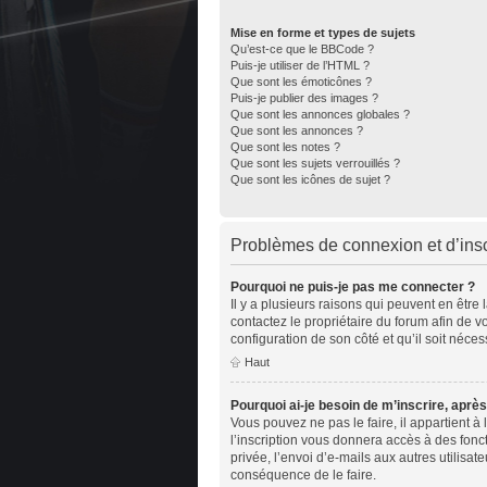
Mise en forme et types de sujets
Qu’est-ce que le BBCode ?
Puis-je utiliser de l’HTML ?
Que sont les émoticônes ?
Puis-je publier des images ?
Que sont les annonces globales ?
Que sont les annonces ?
Que sont les notes ?
Que sont les sujets verrouillés ?
Que sont les icônes de sujet ?
Problèmes de connexion et d’insc
Pourquoi ne puis-je pas me connecter ?
Il y a plusieurs raisons qui peuvent en être
contactez le propriétaire du forum afin de v
configuration de son côté et qu’il soit nécess
Haut
Pourquoi ai-je besoin de m’inscrire, après
Vous pouvez ne pas le faire, il appartient 
l’inscription vous donnera accès à des fonc
privée, l’envoi d’e-mails aux autres utilisa
conséquence de le faire.