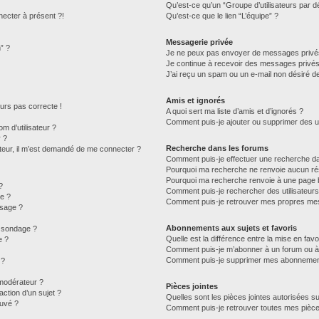
Qu’est-ce qu’un “Groupe d’utilisateurs par d
necter à présent ?!
Qu’est-ce que le lien “L’équipe” ?
Messagerie privée
” ?
Je ne peux pas envoyer de messages privé
Je continue à recevoir des messages privés n
J’ai reçu un spam ou un e-mail non désiré de
Amis et ignorés
jours pas correcte !
A quoi sert ma liste d’amis et d’ignorés ?
Comment puis-je ajouter ou supprimer des uti
 d’utilisateur ?
r ?
Recherche dans les forums
isateur, il m’est demandé de me connecter ?
Comment puis-je effectuer une recherche d
Pourquoi ma recherche ne renvoie aucun rés
Pourquoi ma recherche renvoie à une page 
?
Comment puis-je rechercher des utilisateurs
e ?
Comment puis-je retrouver mes propres mes
ssage ?
Abonnements aux sujets et favoris
u sondage ?
Quelle est la différence entre la mise en fav
e ?
Comment puis-je m’abonner à un forum ou à 
Comment puis-je supprimer mes abonnemen
 ?
modérateur ?
Pièces jointes
ction d’un sujet ?
Quelles sont les pièces jointes autorisées s
ouvé ?
Comment puis-je retrouver toutes mes pièce