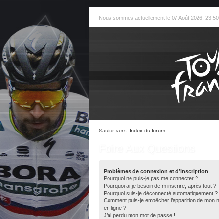
Nous sommes actuellement le 07 Août 2026, 23:50
Sauter vers:
Index du forum
Foire Aux Questions
Problèmes de connexion et d’inscription
Pourquoi ne puis-je pas me connecter ?
Pourquoi ai-je besoin de m’inscrire, après tout ?
Pourquoi suis-je déconnecté automatiquement ?
Comment puis-je empêcher l’apparition de mon nom 
en ligne ?
J’ai perdu mon mot de passe !