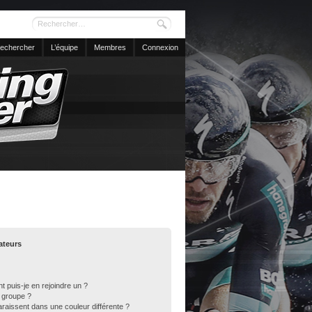
echercher
L’équipe
Membres
Connexion
sateurs
t puis-je en rejoindre un ?
 groupe ?
araissent dans une couleur différente ?