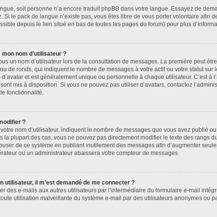
e langue, soit personne n’a encore traduit phpBB dans votre langue. Essayez de deman
. Si le pack de langue n’existe pas, vous êtes libre de vous porter volontaire afin d
sible depuis le lien situé en bas de toutes les pages du forum) pour plus d’informa
 mon nom d’utilisateur ?
ous un nom d’utilisateur lors de la consultation de messages. La première peut êtr
ou de ronds, qui indiquent le nombre de messages à votre actif ou votre statut sur
’avatar et est généralement unique ou personnelle à chaque utilisateur. C’est à l’
 sont mis à disposition. Si vous ne pouvez pas utiliser d’avatars, contactez l’admin
te fonctionnalité.
modifier ?
otre nom d’utilisateur, indiquent le nombre de messages que vous avez publié ou i
s la plupart des cas, vous ne pouvez pas directement modifier le texte des rangs du 
 abuser de ce système en publiant inutilement des messages afin d’augmenter seul
érateur ou un administrateur abaissera votre compteur de messages.
’un utilisateur, il m’est demandé de me connecter ?
er des e-mails aux autres utilisateurs par l’intermédiaire du formulaire e-mail intégré
toute utilisation malveillante du système e-mail par des utilisateurs anonymes ou 