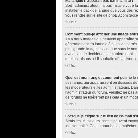
Ma langue n’apparaît pas dans la liste !
Soit l’administrateur n’a pas installé votr
installer le pack de langue que vous désirez
vous rendre sur le site de phpBB.com (acces
Haut
Comment puis-je afficher une image sous
Il y a deux images qui peuvent apparaître s
généralement en forme d’étoiles, de carrés 
plus grande image, est connue sous le nom d
avatars et de décider de la manière dont ils
quelles raisons a t-il souhaité désactiver cet
Haut
Quel est mon rang et comment puis-je le 
Les rangs, qui apparaissent en dessous de v
les modérateurs et les administrateurs. Dan
l’administrateur du forum. Veuillez ne pas
de forums ne toléreront pas cela et un mod
Haut
Lorsque je clique sur le lien de l’e-mail d
Seuls les utilisateurs inscrits peuvent envoy
fonctionnalité. Cela a pour but d’empêcher 
Haut