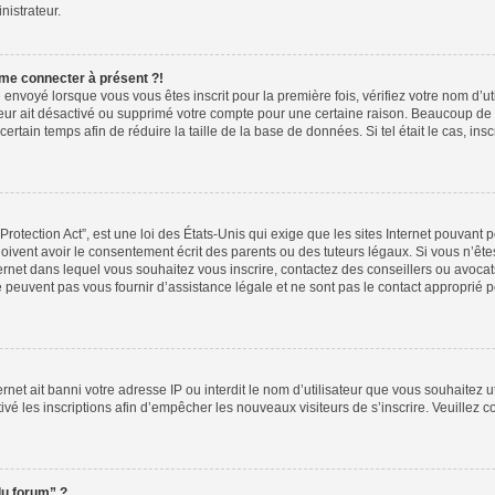
nistrateur.
 me connecter à présent ?!
 envoyé lorsque vous vous êtes inscrit pour la première fois, vérifiez votre nom d’ut
ateur ait désactivé ou supprimé votre compte pour une certaine raison. Beaucoup d
 certain temps afin de réduire la taille de la base de données. Si tel était le cas, 
otection Act”, est une loi des États-Unis qui exige que les sites Internet pouvant p
vent avoir le consentement écrit des parents ou des tuteurs légaux. Si vous n’êtes
ternet dans lequel vous souhaitez vous inscrire, contactez des conseillers ou avoca
peuvent pas vous fournir d’assistance légale et ne sont pas le contact approprié 
ternet ait banni votre adresse IP ou interdit le nom d’utilisateur que vous souhaitez ut
ivé les inscriptions afin d’empêcher les nouveaux visiteurs de s’inscrire. Veuillez c
du forum” ?