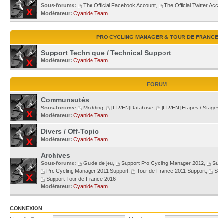
Sous-forums:
The Official Facebook Account
,
The Official Twitter Ac
Modérateur:
Cyanide Team
PRO CYCLING MANAGER & TOUR DE FRANCE
Support Technique / Technical Support
Modérateur:
Cyanide Team
FORUM
Communautés
Sous-forums:
Modding
,
[FR/EN]Database
,
[FR/EN] Etapes / Stage
Modérateur:
Cyanide Team
Divers / Off-Topic
Modérateur:
Cyanide Team
Archives
Sous-forums:
Guide de jeu
,
Support Pro Cycling Manager 2012
,
Su
Pro Cycling Manager 2011 Support
,
Tour de France 2011 Support
,
S
Support Tour de France 2016
Modérateur:
Cyanide Team
CONNEXION