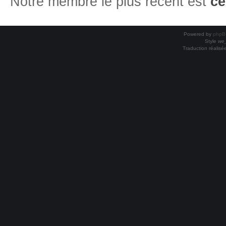
Notre membre le plus récent est
ce
Powered by
phpB
Style
we_
Traduction réalisé