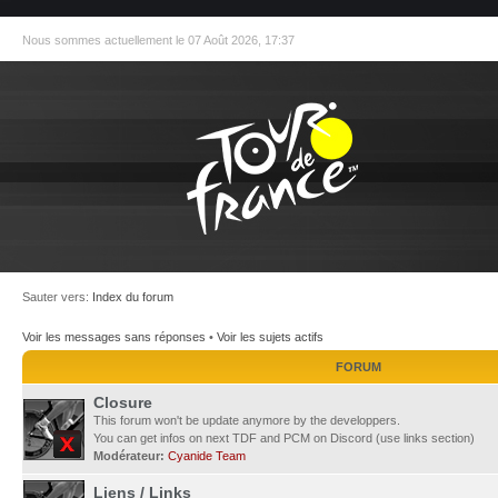
Nous sommes actuellement le 07 Août 2026, 17:37
Sauter vers:
Index du forum
Voir les messages sans réponses
•
Voir les sujets actifs
FORUM
Closure
This forum won't be update anymore by the developpers.
You can get infos on next TDF and PCM on Discord (use links section)
Modérateur:
Cyanide Team
Liens / Links