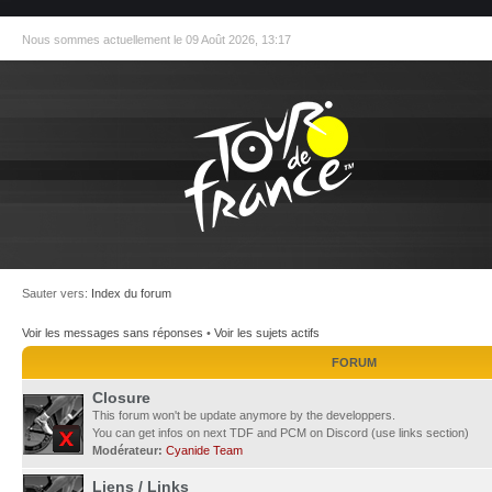
Nous sommes actuellement le 09 Août 2026, 13:17
Sauter vers:
Index du forum
Voir les messages sans réponses
•
Voir les sujets actifs
FORUM
Closure
This forum won't be update anymore by the developpers.
You can get infos on next TDF and PCM on Discord (use links section)
Modérateur:
Cyanide Team
Liens / Links