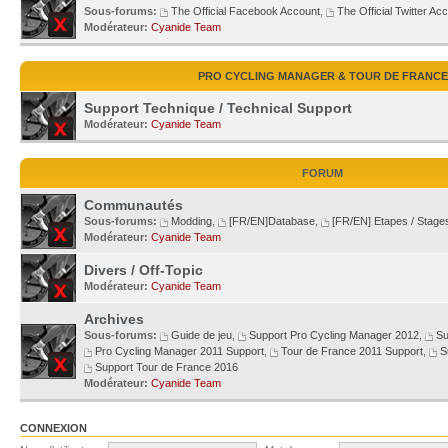
Sous-forums:
The Official Facebook Account
,
The Official Twitter Ac
Modérateur:
Cyanide Team
PRO CYCLING MANAGER & TOUR DE FRANCE
Support Technique / Technical Support
Modérateur:
Cyanide Team
FORUM
Communautés
Sous-forums:
Modding
,
[FR/EN]Database
,
[FR/EN] Etapes / Stage
Modérateur:
Cyanide Team
Divers / Off-Topic
Modérateur:
Cyanide Team
Archives
Sous-forums:
Guide de jeu
,
Support Pro Cycling Manager 2012
,
Su
Pro Cycling Manager 2011 Support
,
Tour de France 2011 Support
,
S
Support Tour de France 2016
Modérateur:
Cyanide Team
CONNEXION