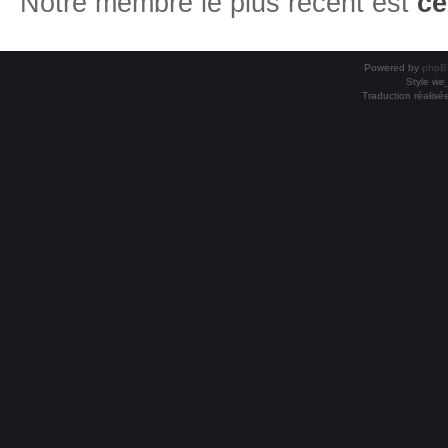
Notre membre le plus récent est
ce
Powered by
phpB
Style
we_
Traduction réalisé