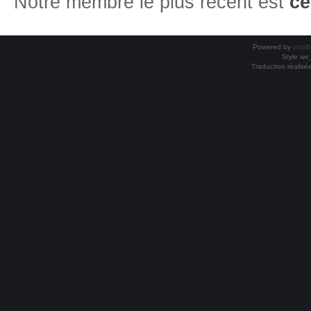
Notre membre le plus récent est
ce
Powered by
phpB
Style
we_
Traduction réalisé