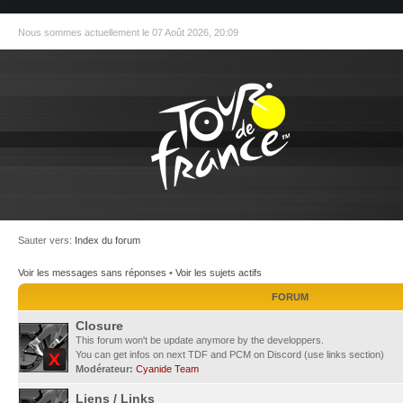
Nous sommes actuellement le 07 Août 2026, 20:09
Sauter vers:
Index du forum
Voir les messages sans réponses
•
Voir les sujets actifs
FORUM
Closure
This forum won't be update anymore by the developpers.
You can get infos on next TDF and PCM on Discord (use links section)
Modérateur:
Cyanide Team
Liens / Links