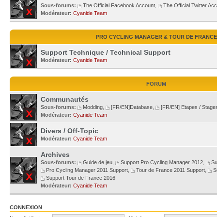
Sous-forums:
The Official Facebook Account
,
The Official Twitter Ac
Modérateur:
Cyanide Team
PRO CYCLING MANAGER & TOUR DE FRANCE
Support Technique / Technical Support
Modérateur:
Cyanide Team
FORUM
Communautés
Sous-forums:
Modding
,
[FR/EN]Database
,
[FR/EN] Etapes / Stage
Modérateur:
Cyanide Team
Divers / Off-Topic
Modérateur:
Cyanide Team
Archives
Sous-forums:
Guide de jeu
,
Support Pro Cycling Manager 2012
,
Su
Pro Cycling Manager 2011 Support
,
Tour de France 2011 Support
,
S
Support Tour de France 2016
Modérateur:
Cyanide Team
CONNEXION