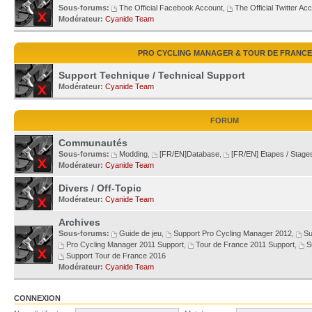
Sous-forums:
The Official Facebook Account
,
The Official Twitter Ac
Modérateur:
Cyanide Team
PRO CYCLING MANAGER & TOUR DE FRANCE
Support Technique / Technical Support
Modérateur:
Cyanide Team
FORUM
Communautés
Sous-forums:
Modding
,
[FR/EN]Database
,
[FR/EN] Etapes / Stage
Modérateur:
Cyanide Team
Divers / Off-Topic
Modérateur:
Cyanide Team
Archives
Sous-forums:
Guide de jeu
,
Support Pro Cycling Manager 2012
,
Su
Pro Cycling Manager 2011 Support
,
Tour de France 2011 Support
,
S
Support Tour de France 2016
Modérateur:
Cyanide Team
CONNEXION