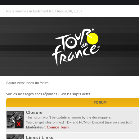
Nous sommes actuellement le 07 Août 2026, 10:37
Sauter vers:
Index du forum
Voir les messages sans réponses
•
Voir les sujets actifs
FORUM
Closure
This forum won't be update anymore by the developpers.
You can get infos on next TDF and PCM on Discord (use links section)
Modérateur:
Cyanide Team
Liens / Links