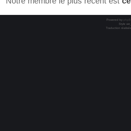
Notre membre le plus récent est
ce
Powered by
phpB
Style
we_
Traduction réalisé