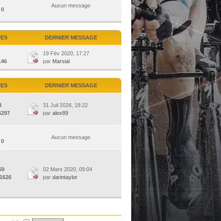
Aucun message
:
0
UES
DERNIER MESSAGE
19 Fév 2020, 17:27
146
par
Marsial
UES
DERNIER MESSAGE
3
31 Juil 2026, 18:22
6297
par
alex89
Aucun message
:
0
69
02 Mars 2020, 09:04
1626
par
darintaylor