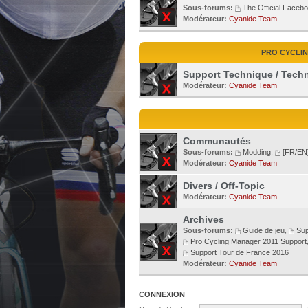
Sous-forums:
The Official Faceb
Modérateur:
Cyanide Team
PRO CYCLI
Support Technique / Techn
Modérateur:
Cyanide Team
Communautés
Sous-forums:
Modding
,
[FR/EN
Modérateur:
Cyanide Team
Divers / Off-Topic
Modérateur:
Cyanide Team
Archives
Sous-forums:
Guide de jeu
,
Sup
Pro Cycling Manager 2011 Support
Support Tour de France 2016
Modérateur:
Cyanide Team
CONNEXION