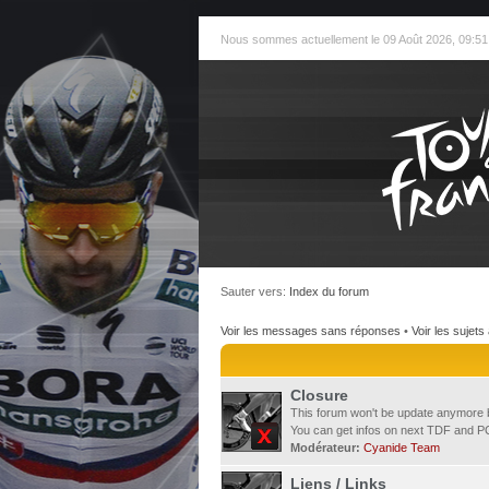
Nous sommes actuellement le 09 Août 2026, 09:51
Sauter vers:
Index du forum
Voir les messages sans réponses
•
Voir les sujets 
Closure
This forum won't be update anymore 
You can get infos on next TDF and PC
Modérateur:
Cyanide Team
Liens / Links