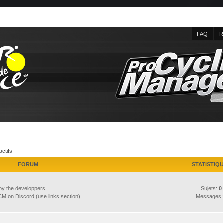
FAQ
R
actifs
FORUM
STATISTIQ
by the developpers.
Sujets:
0
M on Discord (use links section)
Messages