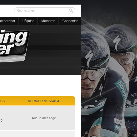
echercher
L’équipe
Membres
Connexion
UES
DERNIER MESSAGE
Aucun message
:
0