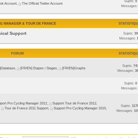
Sujets:
0
ook Account
,
The Official Twitter Account
Messages
NG MANAGER & TOUR DE FRANCE
STATISTIQ
ical Support
Sujets:
30
Messages:
FORUM
STATISTIQ
Sujets:
74
]Database
,
[FR/EN] Etapes / Stages
,
[FR/EN]Graphs
Messages:
3
Sujets:
0
Messages
port Pro Cycling Manager 2012
,
Support Tour de France 2012
,
Sujets:
117
,
Tour de France 2011 Support
,
Support Pro Cycling Manager 2015
,
Messages:
10