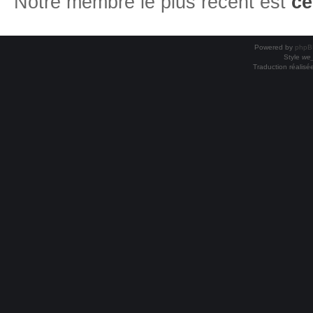
Notre membre le plus récent est
ce
Powered by
phpB
Style
we_
Traduction réalisé