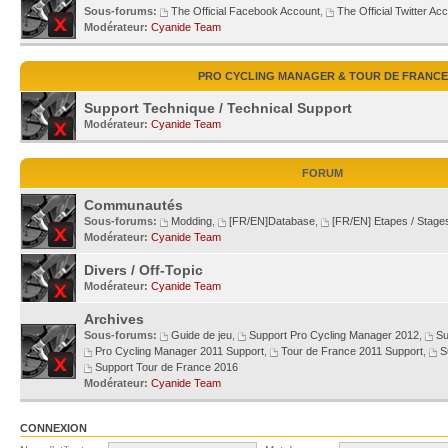
Sous-forums:
The Official Facebook Account
,
The Official Twitter Ac
Modérateur:
Cyanide Team
PRO CYCLING MANAGER & TOUR DE FRANCE
Support Technique / Technical Support
Modérateur:
Cyanide Team
FORUM
Communautés
Sous-forums:
Modding
,
[FR/EN]Database
,
[FR/EN] Etapes / Stage
Modérateur:
Cyanide Team
Divers / Off-Topic
Modérateur:
Cyanide Team
Archives
Sous-forums:
Guide de jeu
,
Support Pro Cycling Manager 2012
,
Su
Pro Cycling Manager 2011 Support
,
Tour de France 2011 Support
,
S
Support Tour de France 2016
Modérateur:
Cyanide Team
CONNEXION