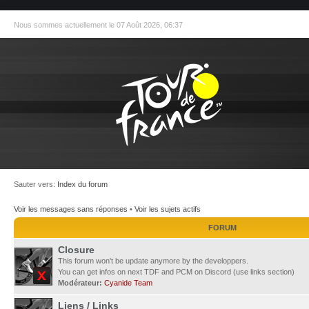
Nous sommes actuellement le 07 Août 2026, 06:37
Sauter vers:
Index du forum
Voir les messages sans réponses
•
Voir les sujets actifs
FORUM
Closure
This forum won't be update anymore by the developpers.
You can get infos on next TDF and PCM on Discord (use links section)
Modérateur:
Cyanide Team
Liens / Links