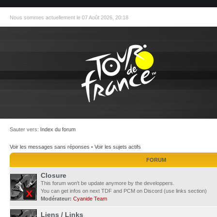
Nous sommes actuellement le 07 Août 2026, 20:18
Sauter vers:
Index du forum
Voir les messages sans réponses
•
Voir les sujets actifs
FORUM
Closure
This forum won't be update anymore by the developpers.
You can get infos on next TDF and PCM on Discord (use links section)
Modérateur:
Cyanide Team
Liens / Links