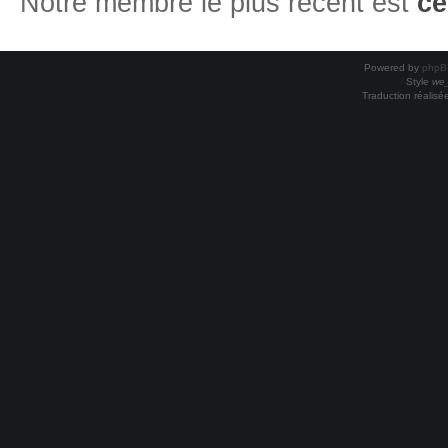
Notre membre le plus récent est
ce
Powered by
phpB
Style
we_
Traduction réalisé