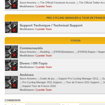
Sous-forums:
The Official Facebook Account
,
The Official Twitter Ac
Modérateur:
Cyanide Team
PRO CYCLING MANAGER & TOUR DE FRANCE
Support Technique / Technical Support
Modérateur:
Cyanide Team
FORUM
Communautés
Sous-forums:
Modding
,
[FR/EN]Database
,
[FR/EN] Etapes / Stage
Modérateur:
Cyanide Team
Divers / Off-Topic
Modérateur:
Cyanide Team
Archives
Sous-forums:
Guide de jeu
,
Support Pro Cycling Manager 2012
,
Su
Pro Cycling Manager 2011 Support
,
Tour de France 2011 Support
,
S
Support Tour de France 2016
Modérateur:
Cyanide Team
CONNEXION