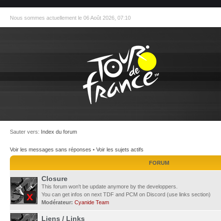
Nous sommes actuellement le 06 Août 2026, 07:10
Sauter vers:
Index du forum
Voir les messages sans réponses
•
Voir les sujets actifs
FORUM
Closure
This forum won't be update anymore by the developpers.
You can get infos on next TDF and PCM on Discord (use links section)
Modérateur:
Cyanide Team
Liens / Links