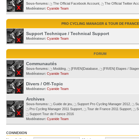
Sous-forums:
The Official Facebook Account
,
The Official Twitter Ac
Modérateur:
Cyanide Team
PRO CYCLING MANAGER & TOUR DE FRANCE
Support Technique / Technical Support
Modérateur:
Cyanide Team
FORUM
Communautés
Sous-forums:
Modding
,
[FR/EN]Database
,
[FR/EN] Etapes / Stage
Modérateur:
Cyanide Team
Divers / Off-Topic
Modérateur:
Cyanide Team
Archives
Sous-forums:
Guide de jeu
,
Support Pro Cycling Manager 2012
,
Su
Pro Cycling Manager 2011 Support
,
Tour de France 2011 Support
,
S
Support Tour de France 2016
Modérateur:
Cyanide Team
CONNEXION