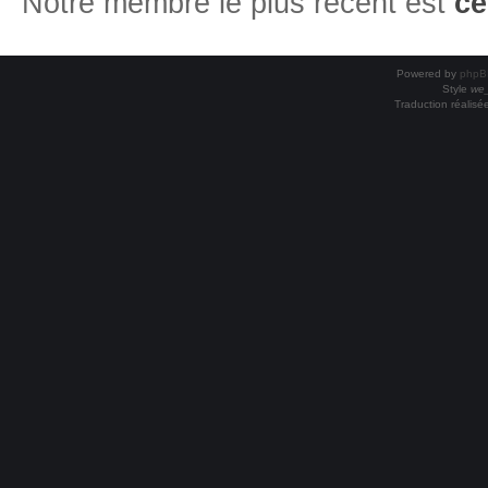
Notre membre le plus récent est
ce
Powered by
phpB
Style
we_
Traduction réalisé