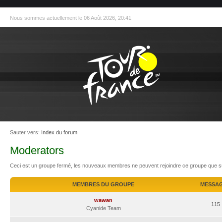
Nous sommes actuellement le 06 Août 2026, 20:41
Sauter vers:
Index du forum
Moderators
Ceci est un groupe fermé, les nouveaux membres ne peuvent rejoindre ce groupe que sur
MEMBRES DU GROUPE
MESSA
wawan
115
Cyanide Team