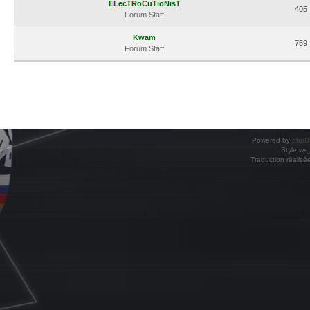
ELecTRoCuTioNisT
405
Forum Staff
Kwam
759
Forum Staff
Powered by
phpB
Style
we_
Traduction réalisé