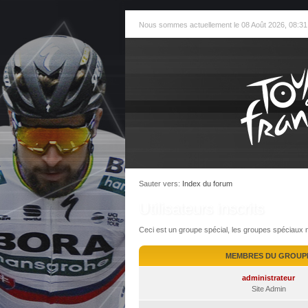
Nous sommes actuellement le 08 Août 2026, 08:31
Sauter vers:
Index du forum
Utilisateurs inscrits
Ceci est un groupe spécial, les groupes spéciaux 
MEMBRES DU GROUP
administrateur
Site Admin