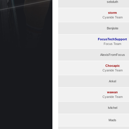
sebduth
storm
Cyanide Team
Benjisite
FocusTechSupport
Focus Team
AlexisFromFocus
Chocapic
Cyanide Team
Arkel
wawan
Cyanide Team
lvlichel
Mads