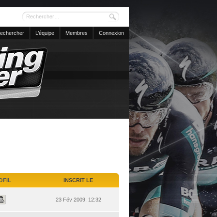
echercher
L’équipe
Membres
Connexion
OFIL
INSCRIT LE
23 Fév 2009, 12:32