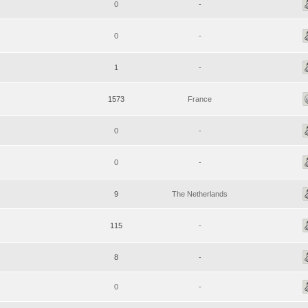
0
-
0
-
1
-
1573
France
0
-
0
-
9
The Netherlands
115
-
8
-
0
-