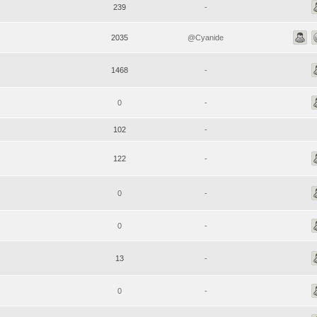
239
-
2035
@Cyanide
1468
-
0
-
102
-
122
-
0
-
0
-
13
-
0
-