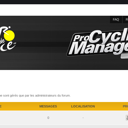
FAQ
R
ne sont gérés que par les administrateurs du forum.
E
MESSAGES
LOCALISATION
PR
0
-