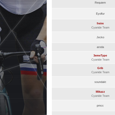
Requiem
Eyolfur
freire
Cyanide Team
Jecko
aroda
3emeType
Cyanide Team
Grib
Cyanide Team
soundakt
Mikazz
Cyanide Team
pmcc