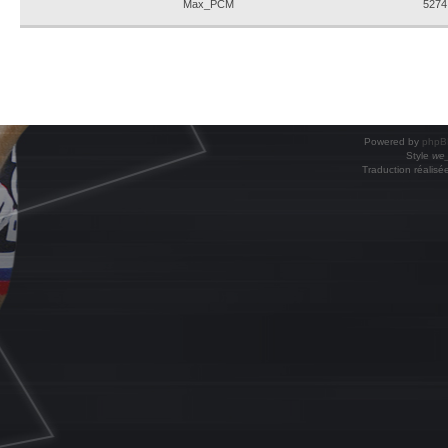
Max_PCM
5274
Powered by
phpB
Style
we_
Traduction réalisé