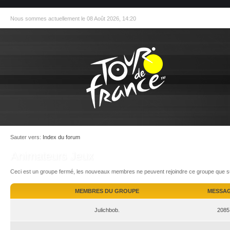
Nous sommes actuellement le 08 Août 2026, 14:20
Sauter vers:
Index du forum
Animateurs Jeux
Ceci est un groupe fermé, les nouveaux membres ne peuvent rejoindre ce groupe que sur
MEMBRES DU GROUPE
MESSA
Julichbob.
2085