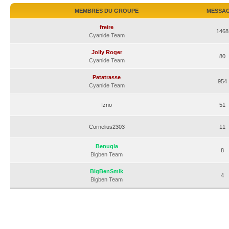
MEMBRES DU GROUPE
MESSA
freire
1468
Cyanide Team
Jolly Roger
80
Cyanide Team
Patatrasse
954
Cyanide Team
Izno
51
Cornelius2303
11
Benugia
8
Bigben Team
BigBenSmlk
4
Bigben Team