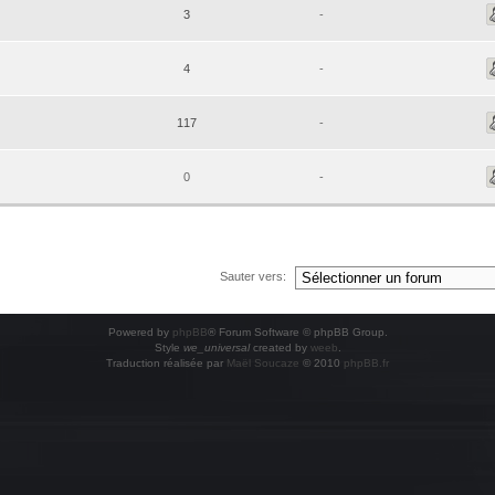
3
-
4
-
117
-
0
-
Sauter vers:
Powered by
phpBB
® Forum Software © phpBB Group.
Style
we_universal
created by
weeb
.
Traduction réalisée par
Maël Soucaze
© 2010
phpBB.fr