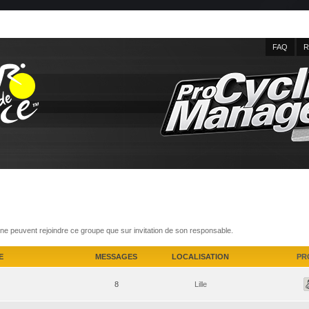
FAQ
R
e peuvent rejoindre ce groupe que sur invitation de son responsable.
E
MESSAGES
LOCALISATION
PR
8
Lille