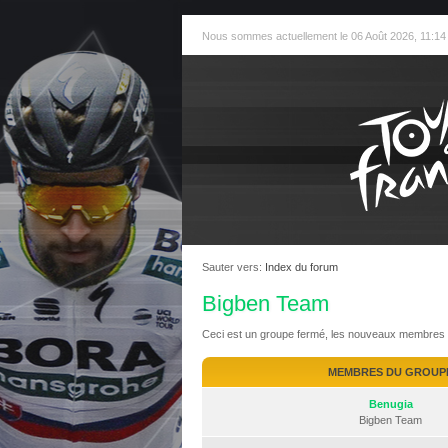
Nous sommes actuellement le 06 Août 2026, 11:14
Sauter vers:
Index du forum
Bigben Team
Ceci est un groupe fermé, les nouveaux membres n
MEMBRES DU GROUP
Benugia
Bigben Team