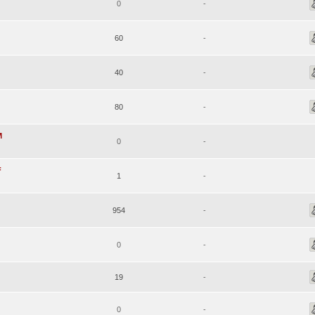
0
-
60
-
40
-
80
-
M
0
-
F
1
-
954
-
0
-
19
-
0
-