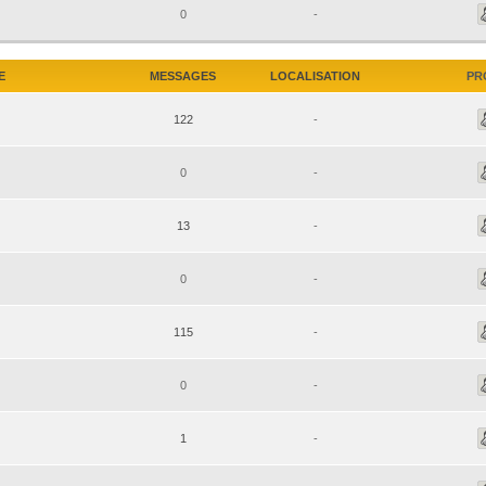
0
-
E
MESSAGES
LOCALISATION
PR
122
-
0
-
13
-
0
-
115
-
0
-
1
-