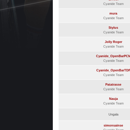
Cyanide Team
mura
Cyanide Team
Stylus
Cyanide Team
Jolly Roger
Cyanide Team
Cyanide_OpenBarPC
Cyanide Team
Cyanide_OpenBarTD
Cyanide Team
Patatrasse
Cyanide Team
Nauja
Cyanide Team
Ungala
simonsainse