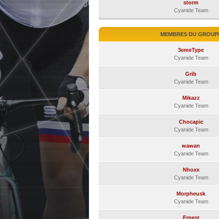
storm
Cyanide Team
MEMBRES DU GROUP
3emeType
Cyanide Team
Grib
Cyanide Team
Mikazz
Cyanide Team
Chocapic
Cyanide Team
wawan
Cyanide Team
Nhoxx
Cyanide Team
Morpheusk
Cyanide Team
Ernest