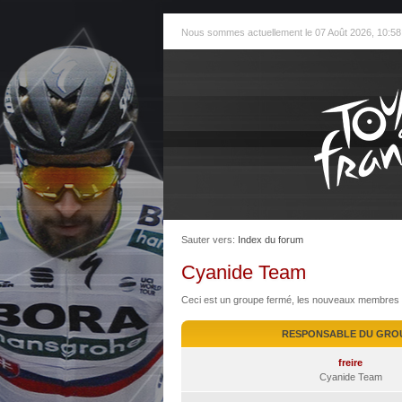
Nous sommes actuellement le 07 Août 2026, 10:58
Sauter vers:
Index du forum
Cyanide Team
Ceci est un groupe fermé, les nouveaux membres n
RESPONSABLE DU GRO
freire
Cyanide Team