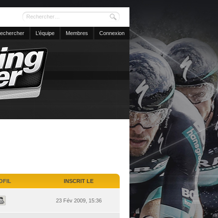
echercher
L’équipe
Membres
Connexion
OFIL
INSCRIT LE
23 Fév 2009, 15:36