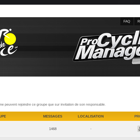
FAQ
R
e peuvent rejoindre ce groupe que sur invitation de son responsable.
UPE
MESSAGES
LOCALISATION
PR
1468
-