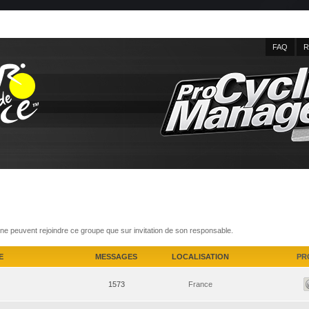
FAQ
R
e peuvent rejoindre ce groupe que sur invitation de son responsable.
E
MESSAGES
LOCALISATION
PR
1573
France