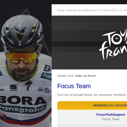
Nous sommes actuellement le 07 Août 2026, 21:24
Sauter vers:
Index du forum
Focus Team
Ceci est un groupe fermé, les nouveaux membres n
MEMBRES DU GROUP
FocusTechSupport
Focus Team