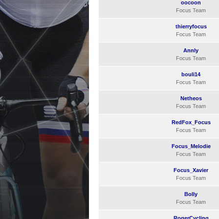
oocoon
Focus Team
thierryfocus
Focus Team
Annly
Focus Team
bouli14
Focus Team
Netheos
Focus Team
RedFox_Focus
Focus Team
Focus_Melodie
Focus Team
Focus_Xavier
Focus Team
Bolly
Focus Team
RogerCycling