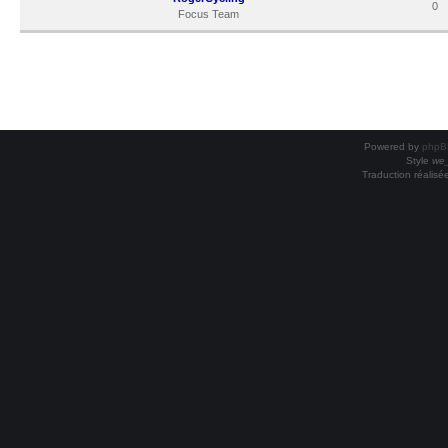
0
Focus Team
Powered by
phpB
Style
we_
Traduction réalisé