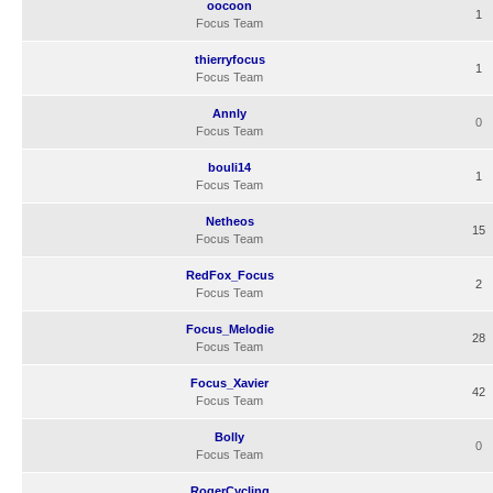
oocoon
1
Focus Team
thierryfocus
1
Focus Team
Annly
0
Focus Team
bouli14
1
Focus Team
Netheos
15
Focus Team
RedFox_Focus
2
Focus Team
Focus_Melodie
28
Focus Team
Focus_Xavier
42
Focus Team
Bolly
0
Focus Team
RogerCycling