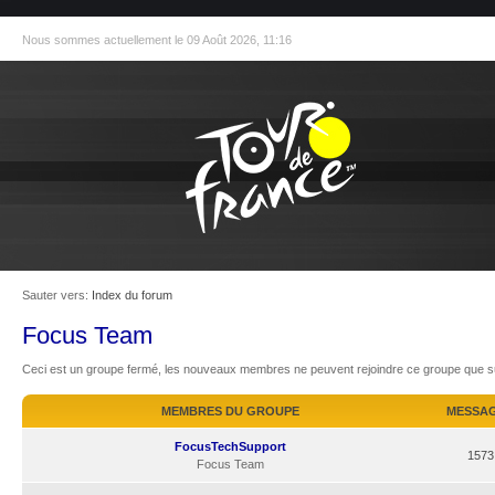
Nous sommes actuellement le 09 Août 2026, 11:16
Sauter vers:
Index du forum
Focus Team
Ceci est un groupe fermé, les nouveaux membres ne peuvent rejoindre ce groupe que sur
MEMBRES DU GROUPE
MESSA
FocusTechSupport
1573
Focus Team