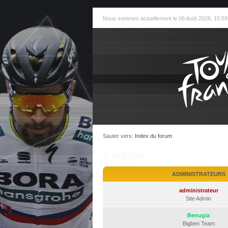
Nous sommes actuellement le 06 Août 2026, 15:59
Sauter vers:
Index du forum
L’équipe
ADMINISTRATEURS
administrateur
Site Admin
Benugia
Bigben Team