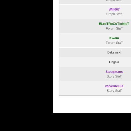
Will007
Graph Staff
ELecTRoCuTioNisT
Forum Staff
Kwam
Forum Staff
Beksinski
Ungala
Steegmans
Story Staff
valverde163
Story Staff