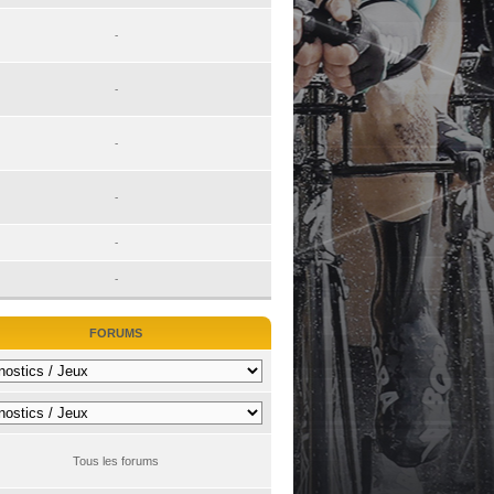
-
-
-
-
-
-
FORUMS
Tous les forums