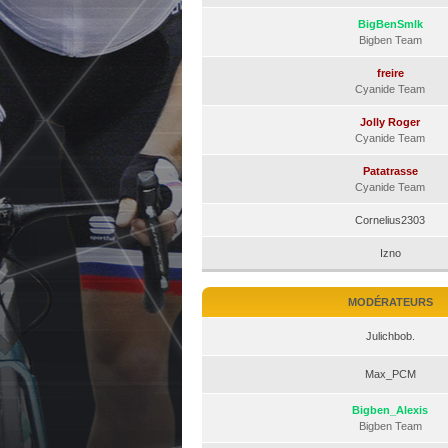
BigBenSmlk
Bigben Team
freire
Cyanide Team
Jolly Roger
Cyanide Team
Patatrasse
Cyanide Team
Cornelius2303
Izno
MODÉRATEURS
Julichbob.
Max_PCM
Bigben_Alexis
Bigben Team