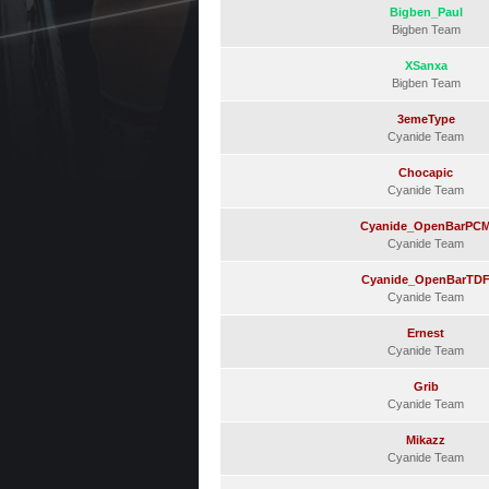
Bigben_Paul
Bigben Team
XSanxa
Bigben Team
3emeType
Cyanide Team
Chocapic
Cyanide Team
Cyanide_OpenBarPC
Cyanide Team
Cyanide_OpenBarTD
Cyanide Team
Ernest
Cyanide Team
Grib
Cyanide Team
Mikazz
Cyanide Team