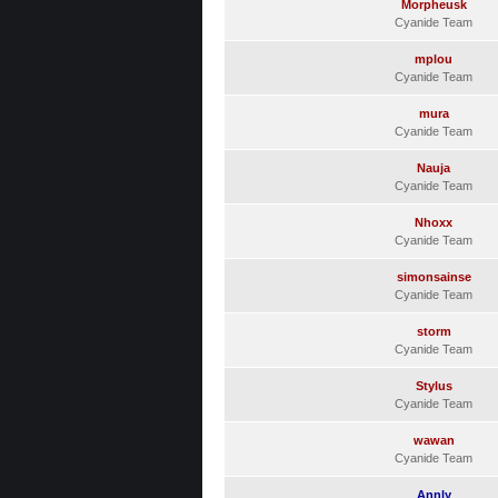
Morpheusk
Cyanide Team
mplou
Cyanide Team
mura
Cyanide Team
Nauja
Cyanide Team
Nhoxx
Cyanide Team
simonsainse
Cyanide Team
storm
Cyanide Team
Stylus
Cyanide Team
wawan
Cyanide Team
Annly