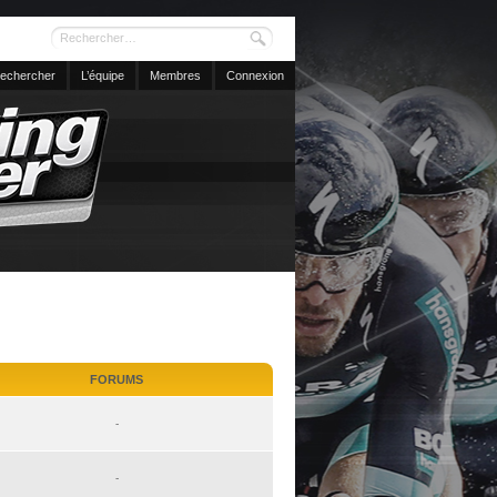
echercher
L’équipe
Membres
Connexion
FORUMS
-
-