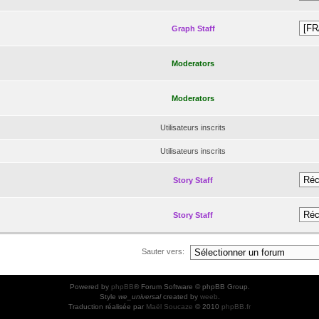
Graph Staff
Moderators
Moderators
Utilisateurs inscrits
Utilisateurs inscrits
Story Staff
Story Staff
Sauter vers:
Powered by
phpBB
® Forum Software © phpBB Group.
Style
we_universal
created by
weeb
.
Traduction réalisée par
Maël Soucaze
© 2010
phpBB.fr