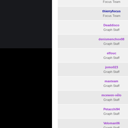
Focus Team
thierryfocus
Focus Team
Deaddisco
Graph Staff
denismenchov08
Graph Staff
elfouc
Graph Staff
jomo023
Graph Staff
maxteam
Graph Staff
mcewen-vélo
Graph Staff
Petacchi94
Graph Staff
Veloman06
Graph Staff