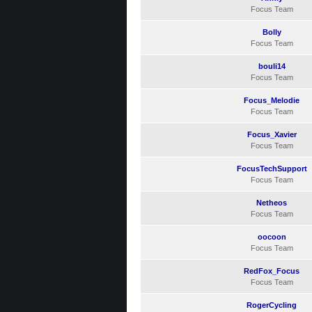
Focus Team
Bolly
Focus Team
bouli14
Focus Team
Focus_Melodie
Focus Team
Focus_Xavier
Focus Team
FocusTechSupport
Focus Team
Netheos
Focus Team
oocoon
Focus Team
RedFox_Focus
Focus Team
RogerCycling