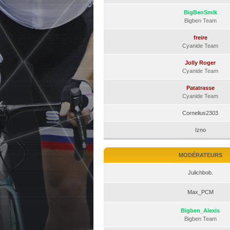
BigBenSmlk
Bigben Team
freire
Cyanide Team
Jolly Roger
Cyanide Team
Patatrasse
Cyanide Team
Cornelius2303
Izno
MODÉRATEURS
Julichbob.
Max_PCM
Bigben_Alexis
Bigben Team