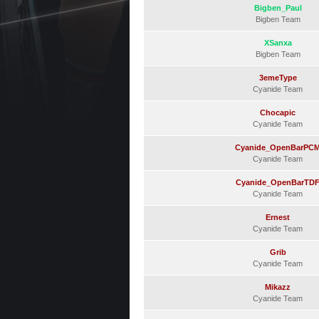
Bigben_Paul
Bigben Team
XSanxa
Bigben Team
3emeType
Cyanide Team
Chocapic
Cyanide Team
Cyanide_OpenBarPC
Cyanide Team
Cyanide_OpenBarTD
Cyanide Team
Ernest
Cyanide Team
Grib
Cyanide Team
Mikazz
Cyanide Team