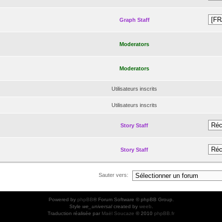
Graph Staff
Moderators
Moderators
Utilisateurs inscrits
Utilisateurs inscrits
Story Staff
Story Staff
Sauter vers:
Powered by
phpBB
® Forum Software © phpBB Group.
Style
we_universal
created by
weeb
.
Traduction réalisée par
Maël Soucaze
© 2010
phpBB.fr