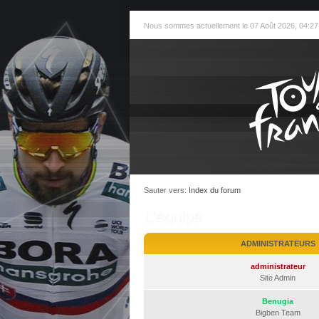
Nous sommes actuellement le 07 Août 2026, 04:27
Sauter vers:
Index du forum
L’équipe
ADMINISTRATEURS
administrateur
Site Admin
Benugia
Bigben Team