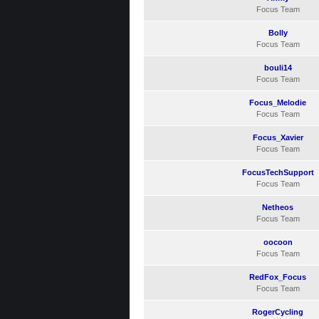
Focus Team
Bolly
Focus Team
bouli14
Focus Team
Focus_Melodie
Focus Team
Focus_Xavier
Focus Team
FocusTechSupport
Focus Team
Netheos
Focus Team
oocoon
Focus Team
RedFox_Focus
Focus Team
RogerCycling