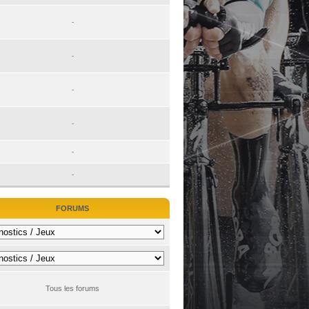
-
-
-
-
-
-
FORUMS
Tous les forums