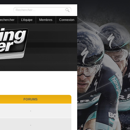
echercher
L’équipe
Membres
Connexion
FORUMS
-
-