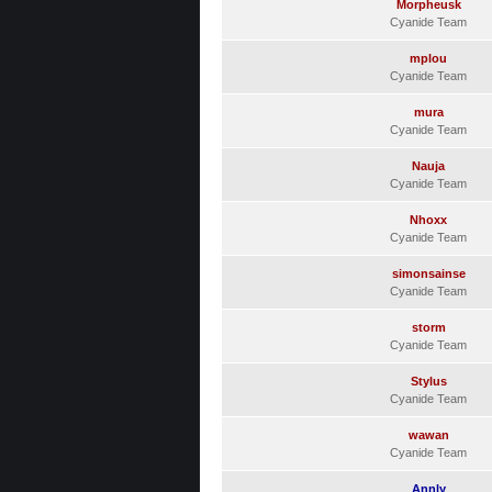
Morpheusk
Cyanide Team
mplou
Cyanide Team
mura
Cyanide Team
Nauja
Cyanide Team
Nhoxx
Cyanide Team
simonsainse
Cyanide Team
storm
Cyanide Team
Stylus
Cyanide Team
wawan
Cyanide Team
Annly