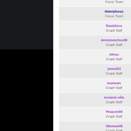
Focus Team
thierryfocus
Focus Team
Deaddisco
Graph Staff
denismenchov08
Graph Staff
elfouc
Graph Staff
jomo023
Graph Staff
maxteam
Graph Staff
mcewen-vélo
Graph Staff
Petacchi94
Graph Staff
Veloman06
Graph Staff