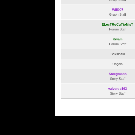
Will007
Graph Staff
ELecTRoCuTioNisT
Forum Staff
Kwam
Forum Staff
Beksinski
Ungala
Steegmans
Story Staff
valverde163
Story Staff