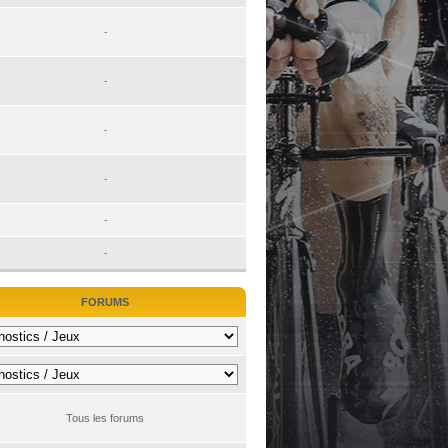
-
-
-
-
-
-
FORUMS
Tous les forums