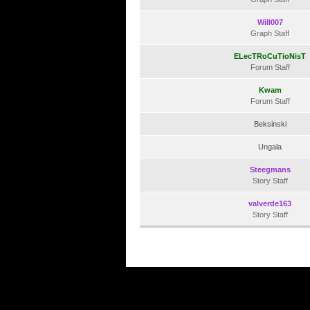
Will007
Graph Staff
ELecTRoCuTioNisT
Forum Staff
Kwam
Forum Staff
Beksinski
Ungala
Steegmans
Story Staff
valverde163
Story Staff