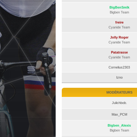
BigBenSmlk
Bigben Team
freire
Cyanide Team
Jolly Roger
Cyanide Team
Patatrasse
Cyanide Team
Cornelius2303
Izno
MODÉRATEURS
Julichbob.
Max_PCM
Bigben_Alexis
Bigben Team