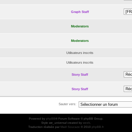
Graph Staff
Moderators
Moderators
Utilisateurs inscrits
Utilisateurs inscrits
Story Staff
Story Staff
Sauter vers:
Powered by
phpBB
® Forum Software © phpBB Group.
Style
we_universal
created by
weeb
.
Traduction réalisée par
Maël Soucaze
© 2010
phpBB.fr