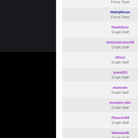
Focus Team
thierryfocus
Focus Team
Deaddisco
Graph Staff
denismenchov08
Graph Staff
elfouc
Graph Staff
jomo023
Graph Staff
maxteam
Graph Staff
mcewen-vélo
Graph Staff
Petacchi94
Graph Staff
Veloman06
Graph Staff