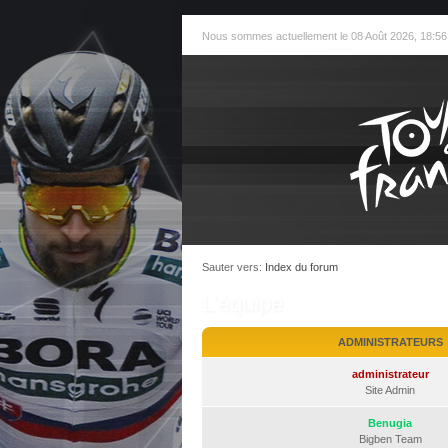
Nous sommes actuellement le 08 Août 2026, 18:56
Sauter vers:
Index du forum
L’équipe
ADMINISTRATEURS
administrateur
Site Admin
Benugia
Bigben Team