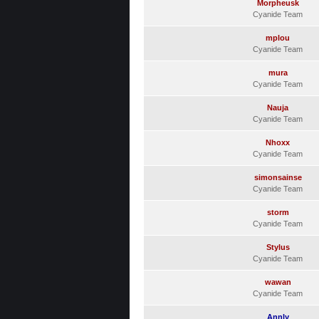
Morpheusk
Cyanide Team
mplou
Cyanide Team
mura
Cyanide Team
Nauja
Cyanide Team
Nhoxx
Cyanide Team
simonsainse
Cyanide Team
storm
Cyanide Team
Stylus
Cyanide Team
wawan
Cyanide Team
Annly