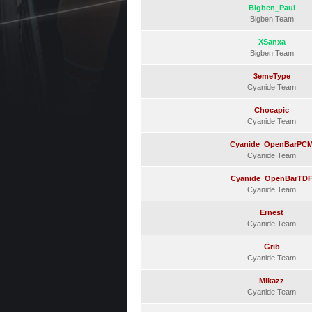
Bigben_Paul
Bigben Team
XSanxa
Bigben Team
3emeType
Cyanide Team
Chocapic
Cyanide Team
Cyanide_OpenBarPC
Cyanide Team
Cyanide_OpenBarTD
Cyanide Team
Ernest
Cyanide Team
Grib
Cyanide Team
Mikazz
Cyanide Team