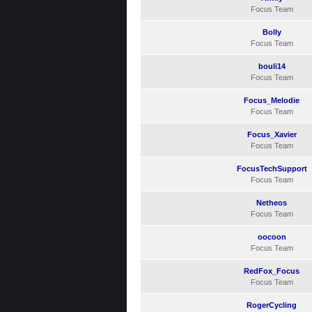
Focus Team
Bolly
Focus Team
bouli14
Focus Team
Focus_Melodie
Focus Team
Focus_Xavier
Focus Team
FocusTechSupport
Focus Team
Netheos
Focus Team
oocoon
Focus Team
RedFox_Focus
Focus Team
RogerCycling