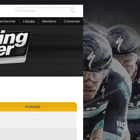
echercher
L’équipe
Membres
Connexion
FORUMS
-
-