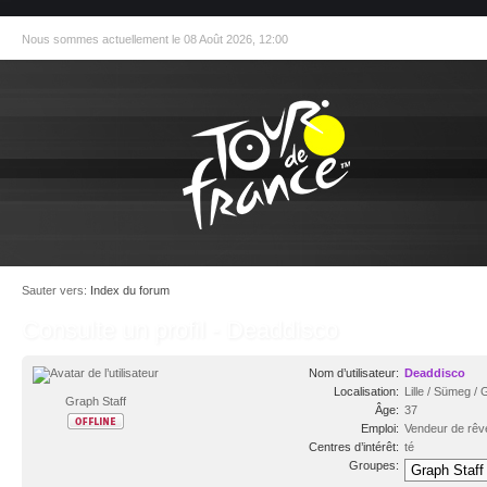
Nous sommes actuellement le 08 Août 2026, 12:00
Sauter vers:
Index du forum
Consulte un profil - Deaddisco
Nom d’utilisateur:
Deaddisco
Localisation:
Lille / Sümeg /
Graph Staff
Âge:
37
Emploi:
Vendeur de rêv
Centres d’intérêt:
té
Groupes: