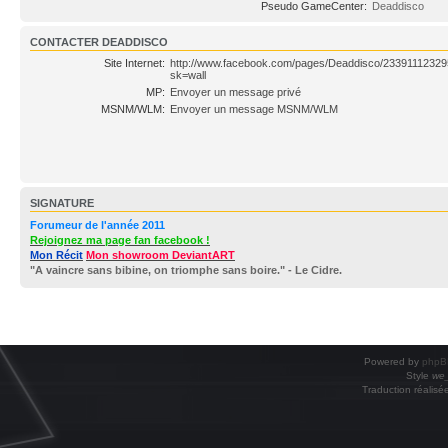
Pseudo GameCenter:
Deaddisco
CONTACTER DEADDISCO
Site Internet:
http://www.facebook.com/pages/Deaddisco/2339111232
sk=wall
MP:
Envoyer un message privé
MSNM/WLM:
Envoyer un message MSNM/WLM
SIGNATURE
Forumeur de l'année 2011
Rejoignez ma page fan facebook !
Mon Récit
Mon showroom DeviantART
"A vaincre sans bibine, on triomphe sans boire." - Le Cidre.
Powered by
phpB
Style
we_
Traduction réalisé