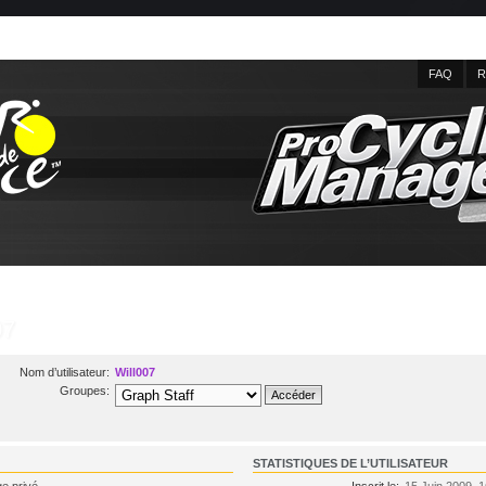
FAQ
R
07
Nom d’utilisateur:
Will007
Groupes:
STATISTIQUES DE L’UTILISATEUR
e privé
Inscrit le:
15 Juin 2009, 