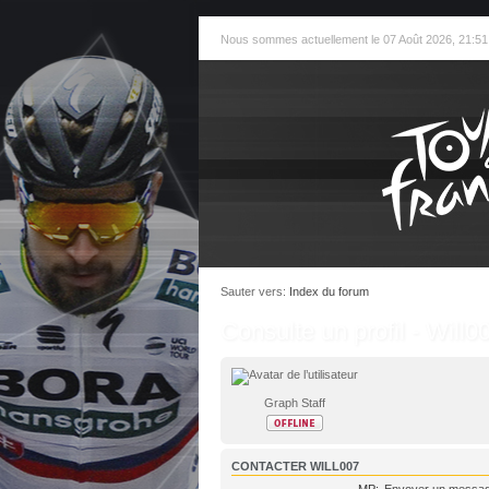
Nous sommes actuellement le 07 Août 2026, 21:51
Sauter vers:
Index du forum
Consulte un profil - Will0
Graph Staff
CONTACTER WILL007
MP:
Envoyer un messag