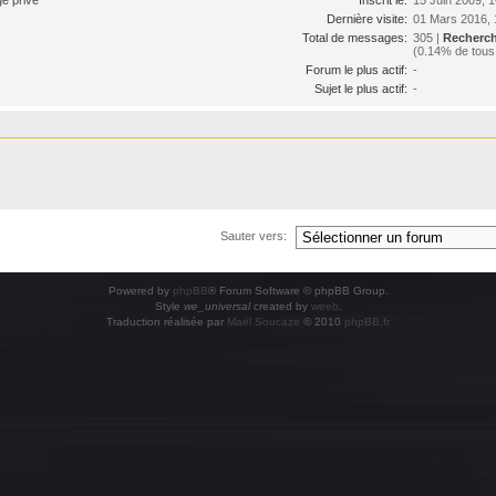
Dernière visite:
01 Mars 2016, 
Total de messages:
305 |
Recherch
(0.14% de tous
Forum le plus actif:
-
Sujet le plus actif:
-
Sauter vers:
Powered by
phpBB
® Forum Software © phpBB Group.
Style
we_universal
created by
weeb
.
Traduction réalisée par
Maël Soucaze
© 2010
phpBB.fr