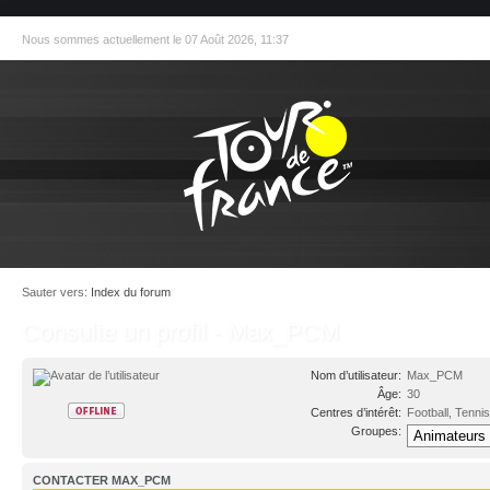
Nous sommes actuellement le 07 Août 2026, 11:37
Sauter vers:
Index du forum
Consulte un profil - Max_PCM
Nom d’utilisateur:
Max_PCM
Âge:
30
Centres d’intérêt:
Football, Tennis
Groupes:
CONTACTER MAX_PCM