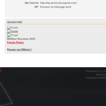
Site Internet:
http://top-prono.forumprod.com/
MP:
Envoyer un message privé
SIGNATURE
Meilleur Nouveau 2010
Forum Prono
Passez sur MSport !
Powered by
phpB
Style
we_
Traduction réalisé