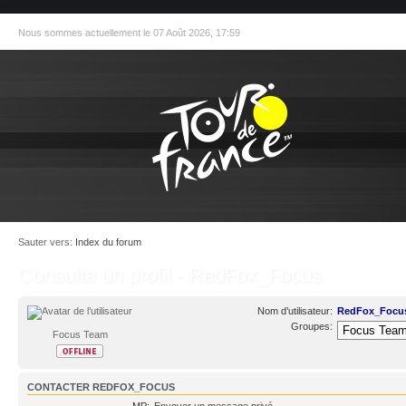
Nous sommes actuellement le 07 Août 2026, 17:59
Sauter vers:
Index du forum
Consulte un profil - RedFox_Focus
Nom d’utilisateur:
RedFox_Focu
Groupes:
Focus Team
CONTACTER REDFOX_FOCUS
MP:
Envoyer un message privé