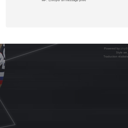
Powered by
phpB
Style
we_
Traduction réalisé