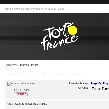
Nous sommes actuellement le 09 Août 2026, 12:10
Sauter vers:
Index du forum
Consulte un profil - RogerCycling
Nom d’utilisateur:
RogerCycling
Groupes:
Focus Team
CONTACTER ROGERCYCLING
MP:
Envoyer un message privé