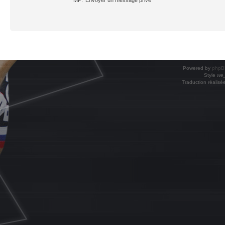
Powered by
phpB
Style
we_
Traduction réalisé