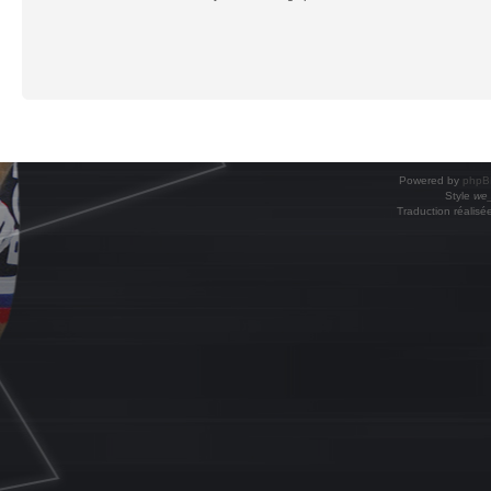
Powered by
phpB
Style
we_
Traduction réalisé