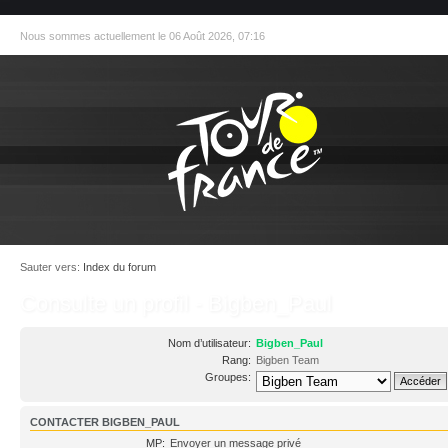
Nous sommes actuellement le 06 Août 2026, 07:16
Sauter vers:
Index du forum
Consulte un profil - Bigben_Paul
Nom d’utilisateur:
Bigben_Paul
Rang:
Bigben Team
Groupes:
CONTACTER BIGBEN_PAUL
MP:
Envoyer un message privé