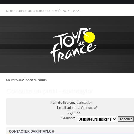
Nous sommes actuellement le 09 Août 2026, 10:43
Sauter vers:
Index du forum
Consulte un profil - darintaylor
Nom d’utilisateur:
darintaylor
Localisation:
La Crosse, WI
Âge:
33
Groupes:
CONTACTER DARINTAYLOR