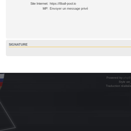
Site Internet:
https://8ball-pool.io
MP:
Envoyer un message privé
SIGNATURE
Powered by
phpB
Style
we_
Traduction réalisé