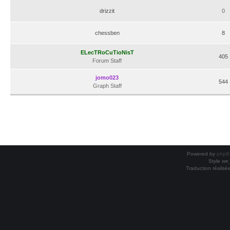
drizzit
0
chessben
8
ELecTRoCuTioNisT
405
Forum Staff
jomo023
544
Graph Staff
Powered by
phpB
Style
we_
Traduction réalisé