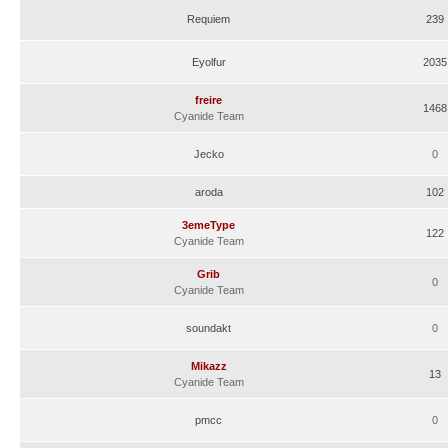
Requiem
239
Eyolfur
2035
freire
1468
Cyanide Team
Jecko
0
aroda
102
3emeType
122
Cyanide Team
Grib
0
Cyanide Team
soundakt
0
Mikazz
13
Cyanide Team
pmcc
0