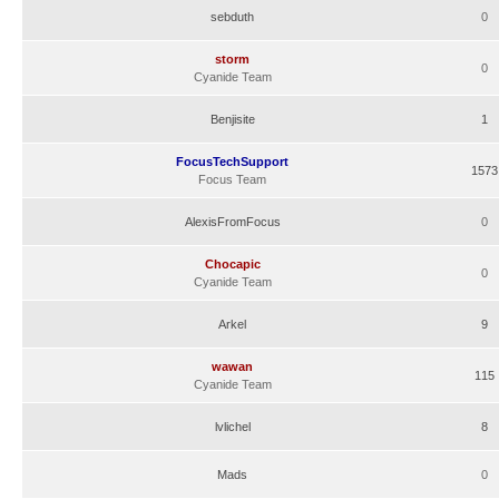
sebduth
0
storm
0
Cyanide Team
Benjisite
1
FocusTechSupport
1573
Focus Team
AlexisFromFocus
0
Chocapic
0
Cyanide Team
Arkel
9
wawan
115
Cyanide Team
lvlichel
8
Mads
0