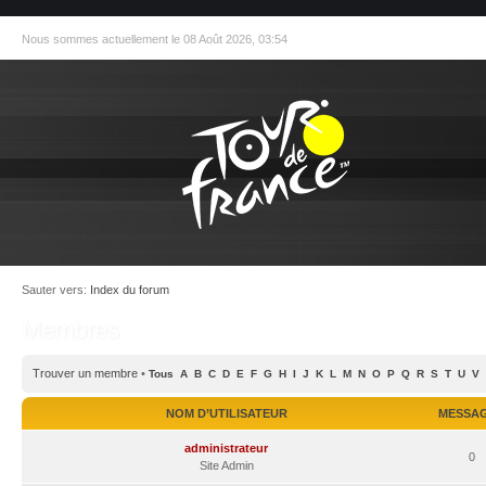
Nous sommes actuellement le 08 Août 2026, 03:54
Sauter vers:
Index du forum
Membres
Trouver un membre
•
Tous
A
B
C
D
E
F
G
H
I
J
K
L
M
N
O
P
Q
R
S
T
U
V
NOM D’UTILISATEUR
MESSA
administrateur
0
Site Admin