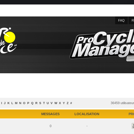
FAQ
R
36459 utilisateu
I
J
K
L
M
N
O
P
Q
R
S
T
U
V
W
X
Y
Z
#
MESSAGES
LOCALISATION
PR
0
-