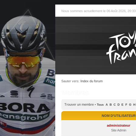
Nous sommes actuellement le 06 Août 2026, 20:33
Sauter vers:
Index du forum
Membres
Trouver un membre
•
Tous
A
B
C
D
E
F
G
H
NOM D’UTILISATEUR
administrateur
Site Admin