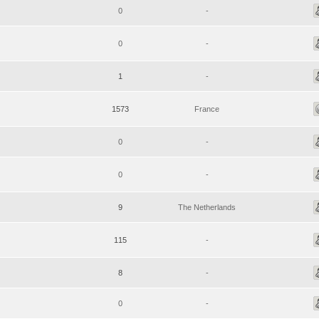
0
-
0
-
1
-
1573
France
0
-
0
-
9
The Netherlands
115
-
8
-
0
-