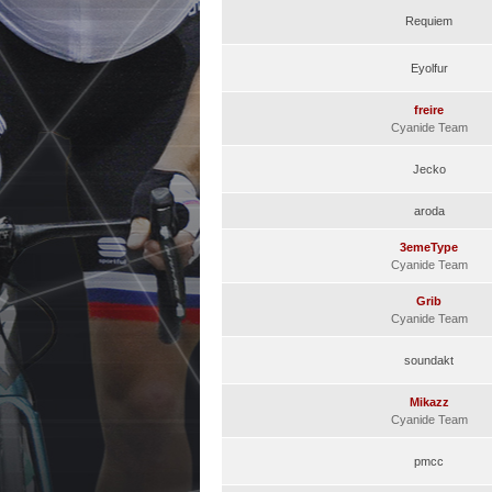
Requiem
Eyolfur
freire
Cyanide Team
Jecko
aroda
3emeType
Cyanide Team
Grib
Cyanide Team
soundakt
Mikazz
Cyanide Team
pmcc