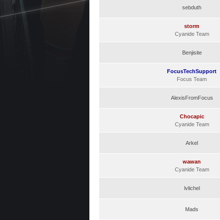
sebduth
storm
Cyanide Team
Benjisite
FocusTechSupport
Focus Team
AlexisFromFocus
Chocapic
Cyanide Team
Arkel
wawan
Cyanide Team
lvlichel
Mads