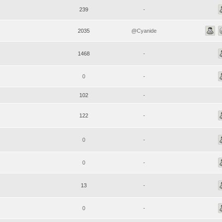
239
-
2035
@Cyanide
1468
-
0
-
102
-
122
-
0
-
0
-
13
-
0
-