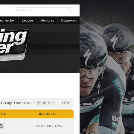
echercher
L’équipe
Membres
Connexion
rs •
Page
1
sur
1459
•
...
1
2
3
4
5
1459
OFIL
INSCRIT LE
23 Fév 2009, 12:32