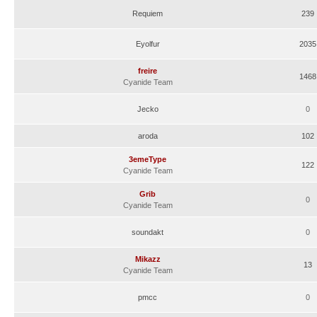
Requiem
239
Eyolfur
2035
freire
1468
Cyanide Team
Jecko
0
aroda
102
3emeType
122
Cyanide Team
Grib
0
Cyanide Team
soundakt
0
Mikazz
13
Cyanide Team
pmcc
0