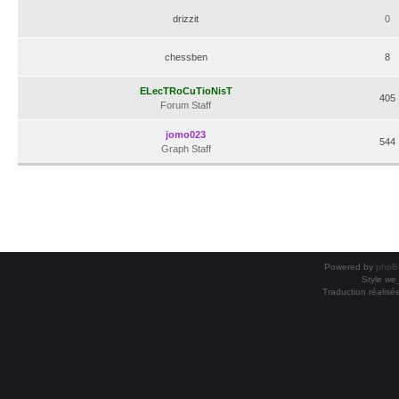
drizzit
0
chessben
8
ELecTRoCuTioNisT
405
Forum Staff
jomo023
544
Graph Staff
Powered by
phpB
Style
we_
Traduction réalisé