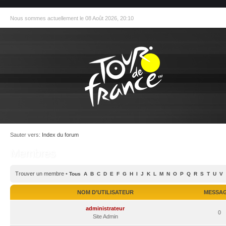
Nous sommes actuellement le 08 Août 2026, 20:10
Sauter vers:
Index du forum
Membres
Trouver un membre
•
Tous
A
B
C
D
E
F
G
H
I
J
K
L
M
N
O
P
Q
R
S
T
U
V
NOM D’UTILISATEUR
MESSA
administrateur
0
Site Admin