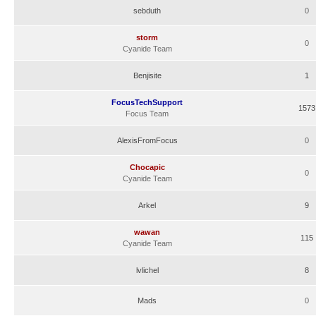
sebduth
0
storm
0
Cyanide Team
Benjisite
1
FocusTechSupport
1573
Focus Team
AlexisFromFocus
0
Chocapic
0
Cyanide Team
Arkel
9
wawan
115
Cyanide Team
lvlichel
8
Mads
0