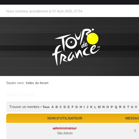
Nous sommes actuellement le 07 Août 2026, 07:54
Sauter vers:
Index du forum
Membres
Trouver un membre
•
Tous
A
B
C
D
E
F
G
H
I
J
K
L
M
N
O
P
Q
R
S
T
U
V
NOM D’UTILISATEUR
MESSA
administrateur
0
Site Admin