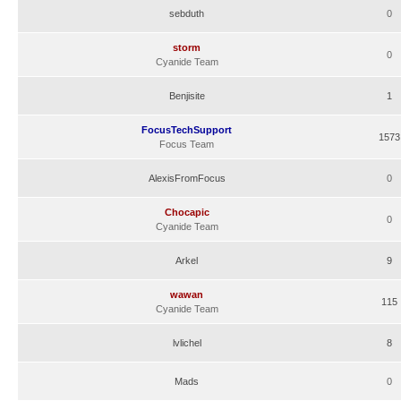
sebduth
0
storm
0
Cyanide Team
Benjisite
1
FocusTechSupport
1573
Focus Team
AlexisFromFocus
0
Chocapic
0
Cyanide Team
Arkel
9
wawan
115
Cyanide Team
lvlichel
8
Mads
0