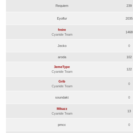
Requiem
239
Eyolfur
2035
freire
1468
Cyanide Team
Jecko
0
aroda
102
3emeType
122
Cyanide Team
Grib
0
Cyanide Team
soundakt
0
Mikazz
13
Cyanide Team
pmcc
0