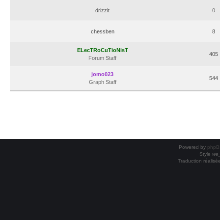
drizzit
0
chessben
8
ELecTRoCuTioNisT
405
Forum Staff
jomo023
544
Graph Staff
Powered by
phpB
Style
we_
Traduction réalisé