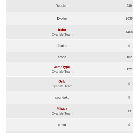
Requiem
239
Eyolfur
2035
freire
1468
Cyanide Team
Jecko
0
aroda
102
3emeType
122
Cyanide Team
Grib
0
Cyanide Team
soundakt
0
Mikazz
13
Cyanide Team
pmcc
0