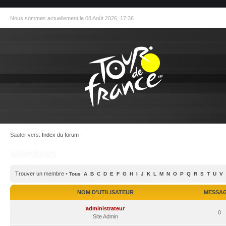
Nous sommes actuellement le 08 Août 2026, 17:36
Sauter vers:
Index du forum
Membres
Trouver un membre
•
Tous
A
B
C
D
E
F
G
H
I
J
K
L
M
N
O
P
Q
R
S
T
U
V
NOM D’UTILISATEUR
MESSA
administrateur
0
Site Admin