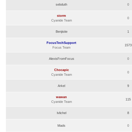
sebduth
0
storm
0
Cyanide Team
Benjisite
1
FocusTechSupport
1573
Focus Team
AlexisFromFocus
0
Chocapic
0
Cyanide Team
Arkel
9
wawan
115
Cyanide Team
lvlichel
8
Mads
0