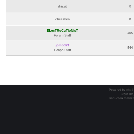
drizzit
0
chessben
8
ELecTRoCuTioNisT
405
Forum Staff
jomo023
544
Graph Staff
Powered by
phpB
Style
we_
Traduction réalisé