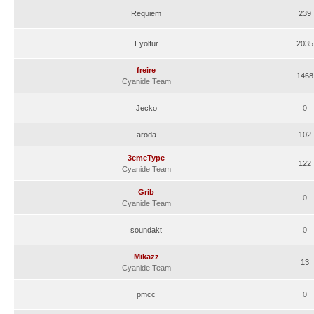
Requiem
239
Eyolfur
2035
freire
1468
Cyanide Team
Jecko
0
aroda
102
3emeType
122
Cyanide Team
Grib
0
Cyanide Team
soundakt
0
Mikazz
13
Cyanide Team
pmcc
0