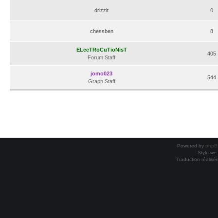
drizzit
0
chessben
8
ELecTRoCuTioNisT
405
Forum Staff
jomo023
544
Graph Staff
Powered by
phpB
Style
we_
Traduction réalisé