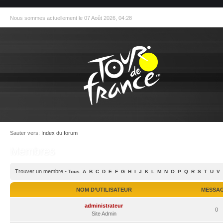
Nous sommes actuellement le 07 Août 2026, 04:28
Sauter vers:
Index du forum
Membres
Trouver un membre
•
Tous
A
B
C
D
E
F
G
H
I
J
K
L
M
N
O
P
Q
R
S
T
U
V
NOM D’UTILISATEUR
MESSA
administrateur
0
Site Admin