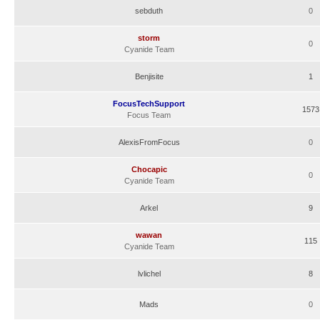
sebduth
0
storm
0
Cyanide Team
Benjisite
1
FocusTechSupport
1573
Focus Team
AlexisFromFocus
0
Chocapic
0
Cyanide Team
Arkel
9
wawan
115
Cyanide Team
lvlichel
8
Mads
0