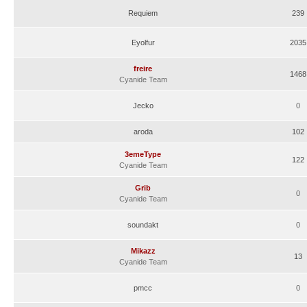
Requiem
239
Eyolfur
2035
freire
1468
Cyanide Team
Jecko
0
aroda
102
3emeType
122
Cyanide Team
Grib
0
Cyanide Team
soundakt
0
Mikazz
13
Cyanide Team
pmcc
0