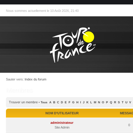
Nous sommes actuellement le 10 Août 2026, 21:40
Sauter vers:
Index du forum
Membres
Trouver un membre
•
Tous
A
B
C
D
E
F
G
H
I
J
K
L
M
N
O
P
Q
R
S
T
U
V
NOM D’UTILISATEUR
MESSA
administrateur
0
Site Admin