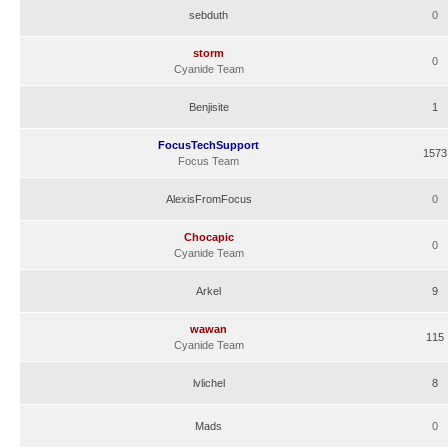
sebduth
0
storm
0
Cyanide Team
Benjisite
1
FocusTechSupport
1573
Focus Team
AlexisFromFocus
0
Chocapic
0
Cyanide Team
Arkel
9
wawan
115
Cyanide Team
lvlichel
8
Mads
0