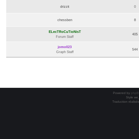
drizzit
0
chessben
8
ELecTRoCuTioNisT
405
Forum Staff
jomo023
544
Graph Staff
Powered by
phpB
Style
we_
Traduction réalisé