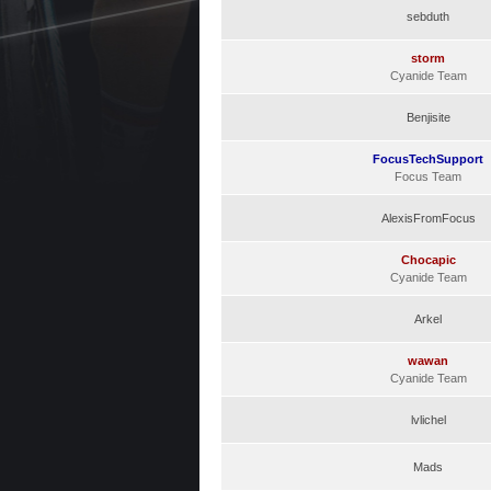
sebduth
storm
Cyanide Team
Benjisite
FocusTechSupport
Focus Team
AlexisFromFocus
Chocapic
Cyanide Team
Arkel
wawan
Cyanide Team
lvlichel
Mads