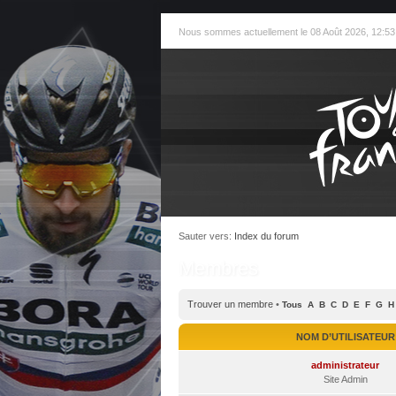
Nous sommes actuellement le 08 Août 2026, 12:53
Sauter vers:
Index du forum
Membres
Trouver un membre
•
Tous
A
B
C
D
E
F
G
H
NOM D’UTILISATEUR
administrateur
Site Admin