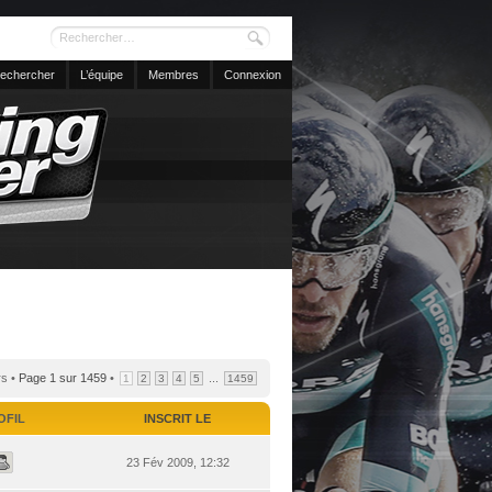
echercher
L’équipe
Membres
Connexion
rs •
Page
1
sur
1459
•
...
1
2
3
4
5
1459
OFIL
INSCRIT LE
23 Fév 2009, 12:32