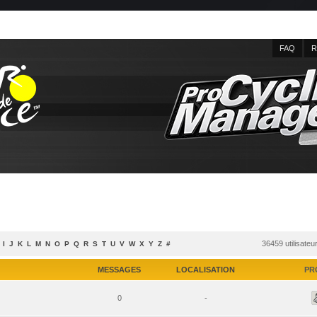
FAQ
R
36459 utilisateu
I
J
K
L
M
N
O
P
Q
R
S
T
U
V
W
X
Y
Z
#
MESSAGES
LOCALISATION
PR
0
-