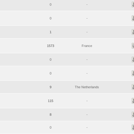
0
-
0
-
1
-
1573
France
0
-
0
-
9
The Netherlands
115
-
8
-
0
-