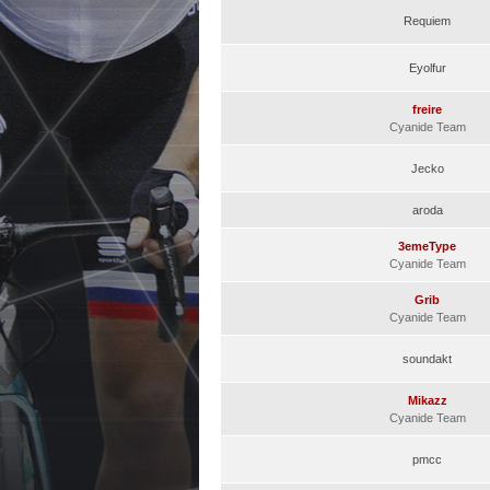
Requiem
Eyolfur
freire
Cyanide Team
Jecko
aroda
3emeType
Cyanide Team
Grib
Cyanide Team
soundakt
Mikazz
Cyanide Team
pmcc