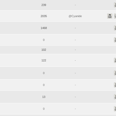
239
-
2035
@Cyanide
1468
-
0
-
102
-
122
-
0
-
0
-
13
-
0
-