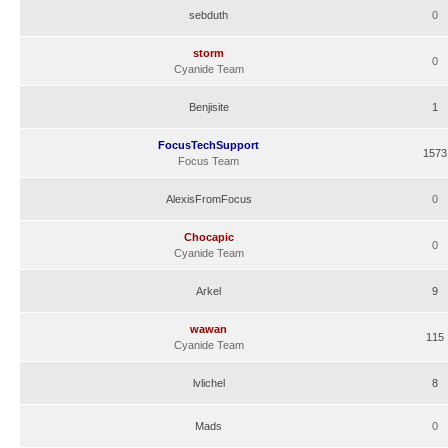
sebduth
0
storm
0
Cyanide Team
Benjisite
1
FocusTechSupport
1573
Focus Team
AlexisFromFocus
0
Chocapic
0
Cyanide Team
Arkel
9
wawan
115
Cyanide Team
lvlichel
8
Mads
0