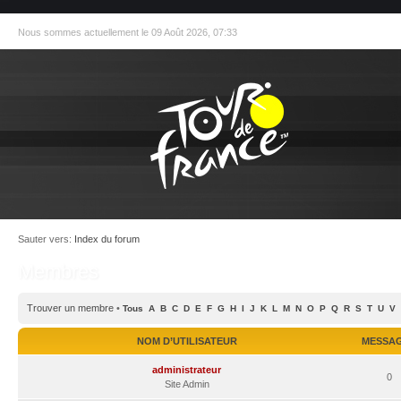
Nous sommes actuellement le 09 Août 2026, 07:33
Sauter vers:
Index du forum
Membres
Trouver un membre
•
Tous
A
B
C
D
E
F
G
H
I
J
K
L
M
N
O
P
Q
R
S
T
U
V
NOM D’UTILISATEUR
MESSA
administrateur
0
Site Admin