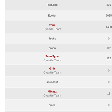
Requiem
239
Eyolfur
2035
freire
1468
Cyanide Team
Jecko
0
aroda
102
3emeType
122
Cyanide Team
Grib
0
Cyanide Team
soundakt
0
Mikazz
13
Cyanide Team
pmcc
0