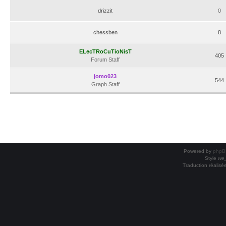
drizzit
0
chessben
8
ELecTRoCuTioNisT
405
Forum Staff
jomo023
544
Graph Staff
Powered by
phpB
Style
we_
Traduction réalisé