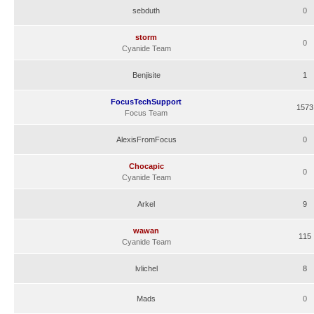
sebduth
0
storm
0
Cyanide Team
Benjisite
1
FocusTechSupport
1573
Focus Team
AlexisFromFocus
0
Chocapic
0
Cyanide Team
Arkel
9
wawan
115
Cyanide Team
lvlichel
8
Mads
0