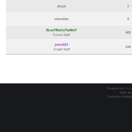
drizzit
0
chessben
8
ELecTRoCuTioNisT
405
Forum Staff
jomo023
544
Graph Staff
Powered by
phpB
Style
we_
Traduction réalisé