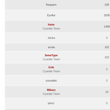
Requiem
239
Eyolfur
2035
freire
1468
Cyanide Team
Jecko
0
aroda
102
3emeType
122
Cyanide Team
Grib
0
Cyanide Team
soundakt
0
Mikazz
13
Cyanide Team
pmcc
0