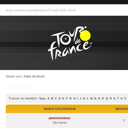
Nous sommes actuellement le 07 Août 2026, 03:40
Sauter vers:
Index du forum
Membres
Trouver un membre
•
Tous
A
B
C
D
E
F
G
H
I
J
K
L
M
N
O
P
Q
R
S
T
U
V
NOM D’UTILISATEUR
MESSA
administrateur
0
Site Admin