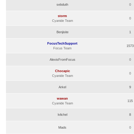
sebduth
0
storm
0
Cyanide Team
Benjisite
1
FocusTechSupport
1573
Focus Team
AlexisFromFocus
0
Chocapic
0
Cyanide Team
Arkel
9
wawan
115
Cyanide Team
lvlichel
8
Mads
0