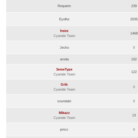
Requiem
239
Eyolfur
2035
freire
1468
Cyanide Team
Jecko
0
aroda
102
3emeType
122
Cyanide Team
Grib
0
Cyanide Team
soundakt
0
Mikazz
13
Cyanide Team
pmcc
0