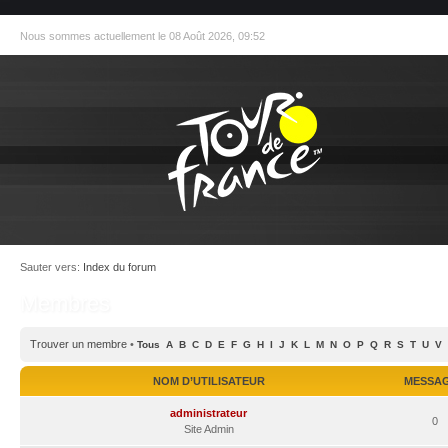
Nous sommes actuellement le 08 Août 2026, 09:52
Sauter vers:
Index du forum
Membres
Trouver un membre
•
Tous
A
B
C
D
E
F
G
H
I
J
K
L
M
N
O
P
Q
R
S
T
U
V
NOM D’UTILISATEUR
MESSA
administrateur
0
Site Admin