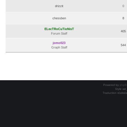
drizzit
0
chessben
8
ELecTRoCuTioNisT
405
Forum Staff
jomo023
544
Graph Staff
Powered by
phpB
Style
we_
Traduction réalisé