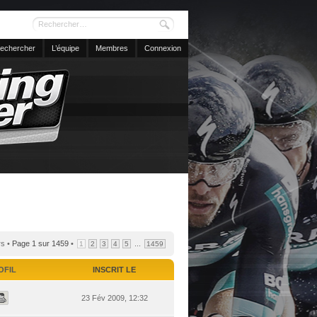
echercher
L’équipe
Membres
Connexion
rs •
Page
1
sur
1459
•
...
1
2
3
4
5
1459
OFIL
INSCRIT LE
23 Fév 2009, 12:32