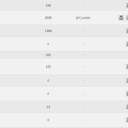
239
-
2035
@Cyanide
1468
-
0
-
102
-
122
-
0
-
0
-
13
-
0
-