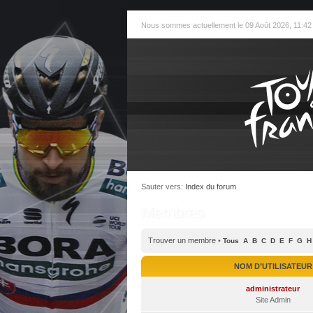
Nous sommes actuellement le 09 Août 2026, 11:42
Sauter vers:
Index du forum
Membres
Trouver un membre
•
Tous
A
B
C
D
E
F
G
H
NOM D’UTILISATEUR
administrateur
Site Admin