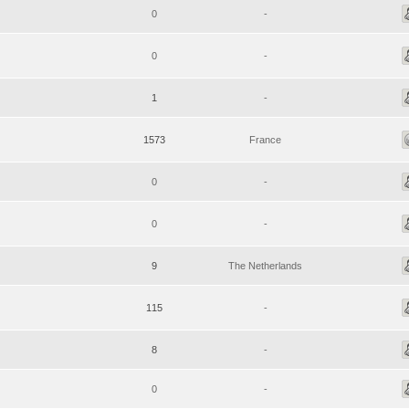
0
-
0
-
1
-
1573
France
0
-
0
-
9
The Netherlands
115
-
8
-
0
-