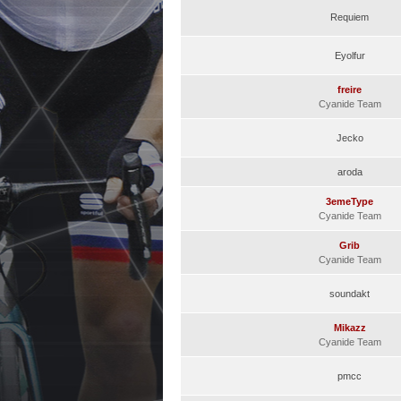
Requiem
Eyolfur
freire
Cyanide Team
Jecko
aroda
3emeType
Cyanide Team
Grib
Cyanide Team
soundakt
Mikazz
Cyanide Team
pmcc