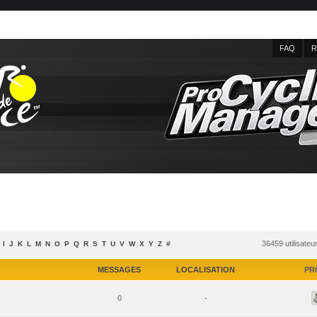
FAQ
R
36459 utilisateu
I
J
K
L
M
N
O
P
Q
R
S
T
U
V
W
X
Y
Z
#
MESSAGES
LOCALISATION
PR
0
-