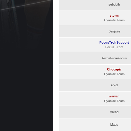
sebduth
storm
Cyanide Team
Benjisite
FocusTechSupport
Focus Team
AlexisFromFocus
Chocapic
Cyanide Team
Arkel
wawan
Cyanide Team
lvlichel
Mads