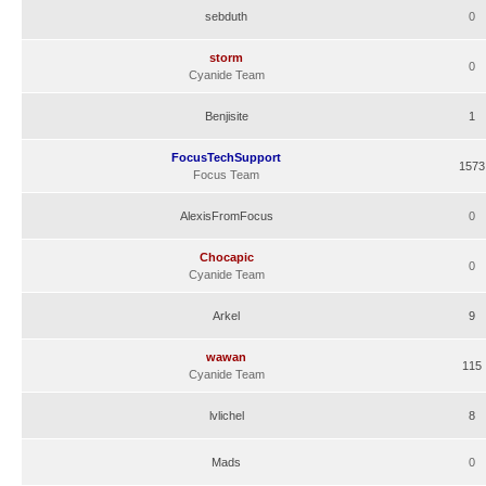
sebduth
0
storm
0
Cyanide Team
Benjisite
1
FocusTechSupport
1573
Focus Team
AlexisFromFocus
0
Chocapic
0
Cyanide Team
Arkel
9
wawan
115
Cyanide Team
lvlichel
8
Mads
0