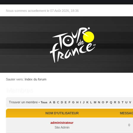
Nous sommes actuellement le 07 Août 2026, 18:36
Sauter vers:
Index du forum
Membres
Trouver un membre
•
Tous
A
B
C
D
E
F
G
H
I
J
K
L
M
N
O
P
Q
R
S
T
U
V
NOM D’UTILISATEUR
MESSA
administrateur
0
Site Admin