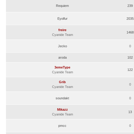
Requiem
239
Eyolfur
2035
freire
1468
Cyanide Team
Jecko
0
aroda
102
3emeType
122
Cyanide Team
Grib
0
Cyanide Team
soundakt
0
Mikazz
13
Cyanide Team
pmcc
0