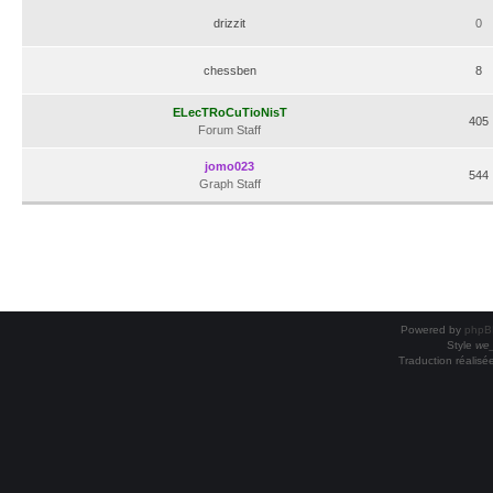
drizzit
0
chessben
8
ELecTRoCuTioNisT
405
Forum Staff
jomo023
544
Graph Staff
Powered by
phpB
Style
we_
Traduction réalisé