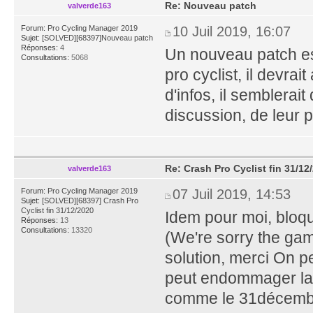
Re: Nouveau patch
valverde163
Forum:
Pro Cycling Manager 2019
10 Juil 2019, 16:07
Sujet:
[SOLVED][68397]Nouveau patch
Réponses:
4
Un nouveau patch est
Consultations:
5068
pro cyclist, il devrai
d'infos, il semblerait
discussion, de leur 
Re: Crash Pro Cyclist fin 31/12
valverde163
Forum:
Pro Cycling Manager 2019
07 Juil 2019, 14:53
Sujet:
[SOLVED][68397] Crash Pro
Cyclist fin 31/12/2020
Idem pour moi, bloq
Réponses:
13
Consultations:
13320
(We're sorry the ga
solution, merci On 
peut endommager la 
comme le 31décembre,