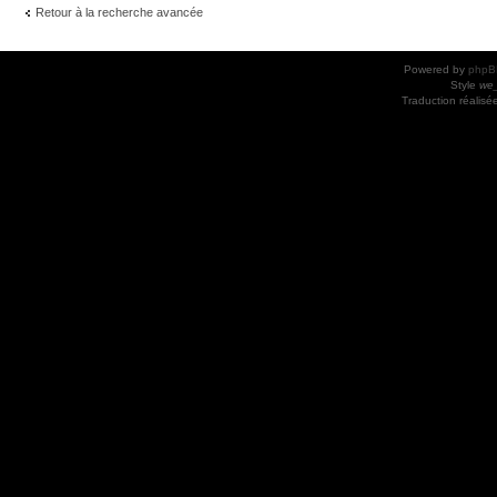
Retour à la recherche avancée
Powered by
phpB
Style
we_
Traduction réalisé