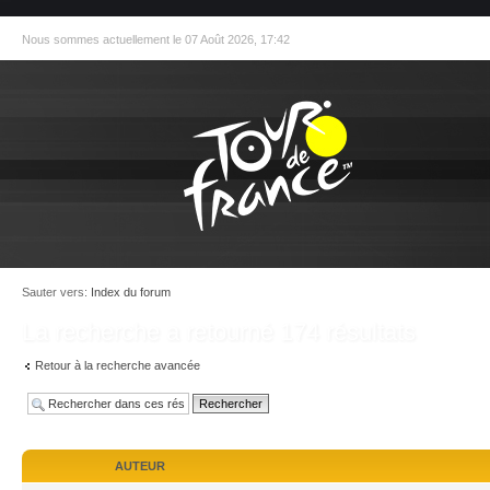
Nous sommes actuellement le 07 Août 2026, 17:42
Sauter vers:
Index du forum
La recherche a retourné 174 résultats
Retour à la recherche avancée
AUTEUR