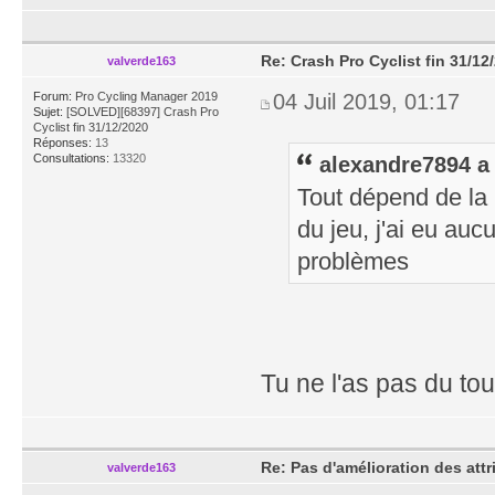
Re: Crash Pro Cyclist fin 31/12
valverde163
Forum:
Pro Cycling Manager 2019
04 Juil 2019, 01:17
Sujet:
[SOLVED][68397] Crash Pro
Cyclist fin 31/12/2020
Réponses:
13
Consultations:
13320
alexandre7894 a 
Tout dépend de la 
du jeu, j'ai eu auc
problèmes
Tu ne l'as pas du t
Re: Pas d'amélioration des attr
valverde163