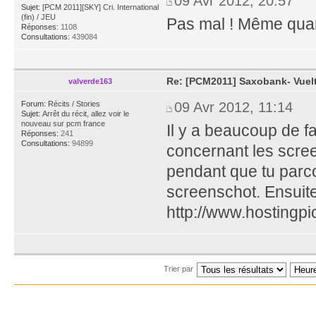
09 Avr 2012, 20:57
Sujet:
[PCM 2011][SKY] Cri. International
(fin) / JEU
Pas mal ! Même quan
Réponses:
1108
Consultations:
439084
Re: [PCM2011] Saxobank- Vuelt
valverde163
Forum:
Récits / Stories
09 Avr 2012, 11:14
Sujet:
Arrêt du récit, allez voir le
nouveau sur pcm france
Il y a beaucoup de fa
Réponses:
241
Consultations:
94899
concernant les screen
pendant que tu parco
screenschot. Ensuit
http://www.hostingpi
Trier par