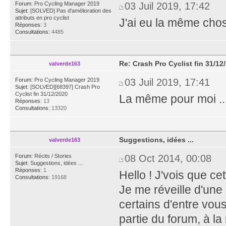
Forum:
Pro Cycling Manager 2019
03 Juil 2019, 17:42
Sujet:
[SOLVED] Pas d'amélioration des
attributs en pro cyclist
J'ai eu la même chose
Réponses:
3
Consultations:
4485
Re: Crash Pro Cyclist fin 31/12
valverde163
Forum:
Pro Cycling Manager 2019
03 Juil 2019, 17:41
Sujet:
[SOLVED][68397] Crash Pro
Cyclist fin 31/12/2020
La même pour moi ..
Réponses:
13
Consultations:
13320
Suggestions, idées ...
valverde163
Forum:
Récits / Stories
08 Oct 2014, 00:08
Sujet:
Suggestions, idées ...
Réponses:
1
Hello ! J'vois que cet
Consultations:
19168
Je me réveille d'une 
certains d'entre vous
partie du forum, à l