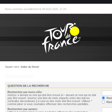
Nous sommes actuellement le 08 Août 2026, 17:24
Sauter vers:
Index du forum
Rechercher
QUESTION DE LA RECHERCHE
Rechercher par mots-clés:
Insérez
+
devant un mot qui doit être trouvé et
-
devant un mot qui ne doit
pas être trouvé. Insérez une liste de mots séparés entre des barres
Rech
verticales discontinues
|
si seul un des mots doit être trouvé. Utilisez *
Rech
comme joker si vous souhaitez effectuer des recherches partielles.
Rechercher par auteur:
Utilisez * comme joker si vous souhaitez effectuer des recherches