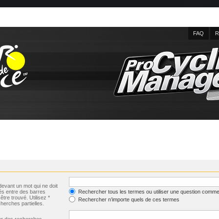
FAQ
R
evant un mot qui ne doit
és entre des barres
Rechercher tous les termes ou utiliser une question comme
être trouvé. Utilisez *
Rechercher n’importe quels de ces termes
herches partielles.
uer des recherches