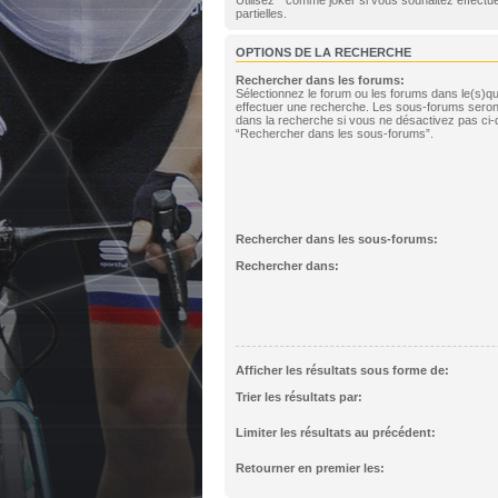
partielles.
OPTIONS DE LA RECHERCHE
Rechercher dans les forums:
Sélectionnez le forum ou les forums dans le(s)q
effectuer une recherche. Les sous-forums seron
dans la recherche si vous ne désactivez pas ci-
“Rechercher dans les sous-forums”.
Rechercher dans les sous-forums:
Rechercher dans:
Afficher les résultats sous forme de:
Trier les résultats par:
Limiter les résultats au précédent:
Retourner en premier les: