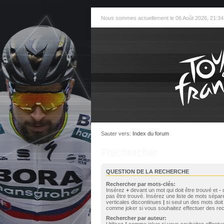
Nous sommes actuellement le 06 Août 2026, 21:34
Sauter vers:
Index du forum
Rechercher
QUESTION DE LA RECHERCHE
Rechercher par mots-clés:
Insérez
+
devant un mot qui doit être trouvé et
-
d
pas être trouvé. Insérez une liste de mots sépar
verticales discontinues
|
si seul un des mots doit 
comme joker si vous souhaitez effectuer des rec
Rechercher par auteur:
Utilisez * comme joker si vous souhaitez effect