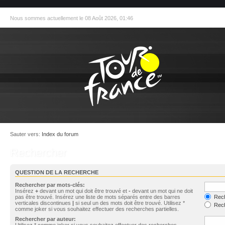
Nous sommes actuellement le 08 Août 2026, 01:46
Sauter vers:
Index du forum
Rechercher
QUESTION DE LA RECHERCHE
Rechercher par mots-clés:
Insérez
+
devant un mot qui doit être trouvé et
-
devant un mot qui ne doit
pas être trouvé. Insérez une liste de mots séparés entre des barres
Rech
verticales discontinues
|
si seul un des mots doit être trouvé. Utilisez *
Rech
comme joker si vous souhaitez effectuer des recherches partielles.
Rechercher par auteur:
Utilisez * comme joker si vous souhaitez effectuer des recherches