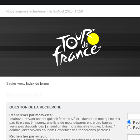
Nous sommes actuellement le 06 Août 2026, 17:50
Sauter vers:
Index du forum
Rechercher
QUESTION DE LA RECHERCHE
Rechercher par mots-clés:
Insérez
+
devant un mot qui doit être trouvé et
-
devant un mot qui ne doit
pas être trouvé. Insérez une liste de mots séparés entre des barres
Rech
verticales discontinues
|
si seul un des mots doit être trouvé. Utilisez *
Rech
comme joker si vous souhaitez effectuer des recherches partielles.
Rechercher par auteur:
Utilisez * comme joker si vous souhaitez effectuer des recherches