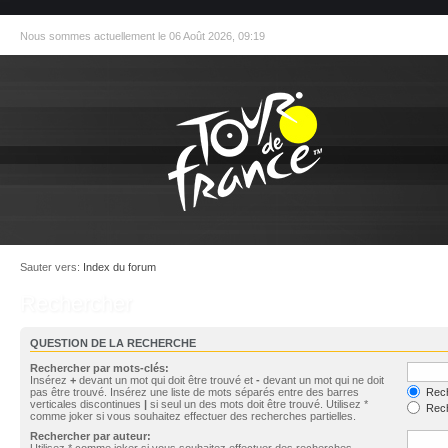
Nous sommes actuellement le 06 Août 2026, 09:19
Sauter vers:
Index du forum
Rechercher
QUESTION DE LA RECHERCHE
Rechercher par mots-clés:
Insérez
+
devant un mot qui doit être trouvé et
-
devant un mot qui ne doit
pas être trouvé. Insérez une liste de mots séparés entre des barres
Rech
verticales discontinues
|
si seul un des mots doit être trouvé. Utilisez *
Rech
comme joker si vous souhaitez effectuer des recherches partielles.
Rechercher par auteur:
Utilisez * comme joker si vous souhaitez effectuer des recherches